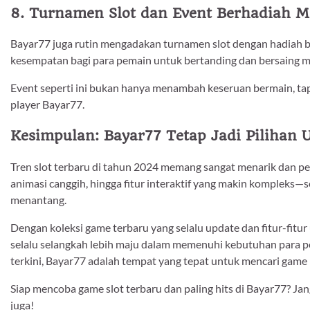
8. Turnamen Slot dan Event Berhadiah M
Bayar77 juga rutin mengadakan turnamen slot dengan hadiah b
kesempatan bagi para pemain untuk bertanding dan bersaing m
Event seperti ini bukan hanya menambah keseruan bermain, t
player Bayar77.
Kesimpulan: Bayar77 Tetap Jadi Pilihan 
Tren slot terbaru di tahun 2024 memang sangat menarik dan pen
animasi canggih, hingga fitur interaktif yang makin komplek
menantang.
Dengan koleksi game terbaru yang selalu update dan fitur-fitur
selalu selangkah lebih maju dalam memenuhi kebutuhan para pem
terkini, Bayar77 adalah tempat yang tepat untuk mencari game
Siap mencoba game slot terbaru dan paling hits di Bayar77? Ja
juga!