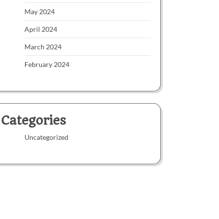
May 2024
April 2024
March 2024
February 2024
Categories
Uncategorized