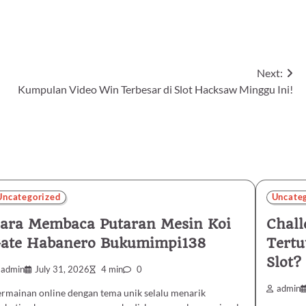
Next:
Kumpulan Video Win Terbesar di Slot Hacksaw Minggu Ini!
Uncategorized
Uncate
ara Membaca Putaran Mesin Koi
Chal
ate Habanero Bukumimpi138
Tertu
Slot?
admin
July 31, 2026
4 min
0
admin
rmainan online dengan tema unik selalu menarik