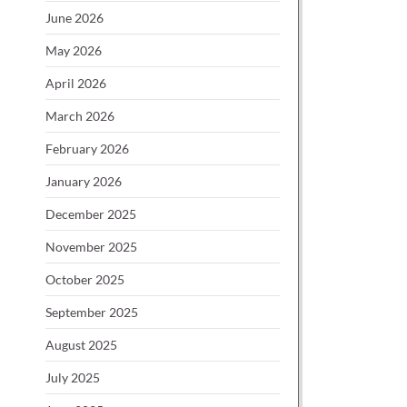
June 2026
May 2026
April 2026
March 2026
February 2026
January 2026
December 2025
November 2025
October 2025
September 2025
August 2025
July 2025