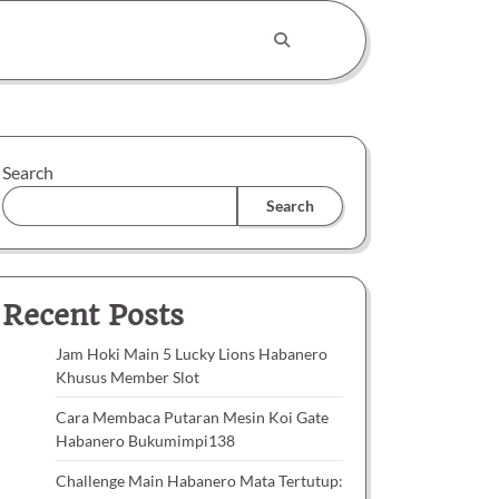
Search
Search
Recent Posts
Jam Hoki Main 5 Lucky Lions Habanero
Khusus Member Slot
Cara Membaca Putaran Mesin Koi Gate
Habanero Bukumimpi138
Challenge Main Habanero Mata Tertutup: