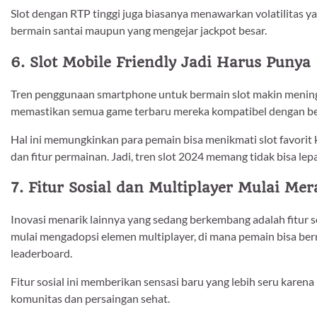
Slot dengan RTP tinggi juga biasanya menawarkan volatilitas y
bermain santai maupun yang mengejar jackpot besar.
6. Slot Mobile Friendly Jadi Harus Punya
Tren penggunaan smartphone untuk bermain slot makin mening
memastikan semua game terbaru mereka kompatibel dengan ber
Hal ini memungkinkan para pemain bisa menikmati slot favorit k
dan fitur permainan. Jadi, tren slot 2024 memang tidak bisa le
7. Fitur Sosial dan Multiplayer Mulai Me
Inovasi menarik lainnya yang sedang berkembang adalah fitur s
mulai mengadopsi elemen multiplayer, di mana pemain bisa ber
leaderboard.
Fitur sosial ini memberikan sensasi baru yang lebih seru karen
komunitas dan persaingan sehat.