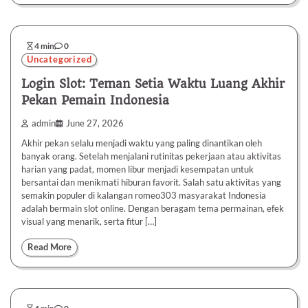
4 min
0
Uncategorized
Login Slot: Teman Setia Waktu Luang Akhir
Pekan Pemain Indonesia
admin
June 27, 2026
Akhir pekan selalu menjadi waktu yang paling dinantikan oleh
banyak orang. Setelah menjalani rutinitas pekerjaan atau aktivitas
harian yang padat, momen libur menjadi kesempatan untuk
bersantai dan menikmati hiburan favorit. Salah satu aktivitas yang
semakin populer di kalangan romeo303 masyarakat Indonesia
adalah bermain slot online. Dengan beragam tema permainan, efek
visual yang menarik, serta fitur […]
Read More