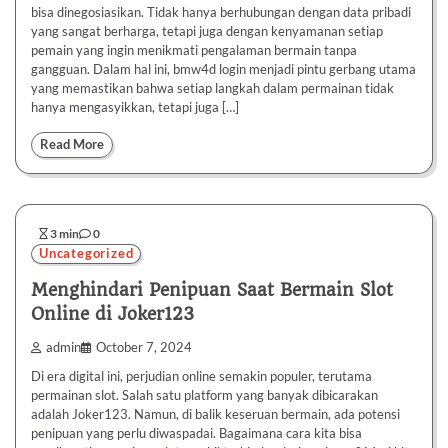
bisa dinegosiasikan. Tidak hanya berhubungan dengan data pribadi
yang sangat berharga, tetapi juga dengan kenyamanan setiap
pemain yang ingin menikmati pengalaman bermain tanpa
gangguan. Dalam hal ini, bmw4d login menjadi pintu gerbang utama
yang memastikan bahwa setiap langkah dalam permainan tidak
hanya mengasyikkan, tetapi juga […]
Read More
3 min
0
Uncategorized
Menghindari Penipuan Saat Bermain Slot
Online di Joker123
admin
October 7, 2024
Di era digital ini, perjudian online semakin populer, terutama
permainan slot. Salah satu platform yang banyak dibicarakan
adalah Joker123. Namun, di balik keseruan bermain, ada potensi
penipuan yang perlu diwaspadai. Bagaimana cara kita bisa