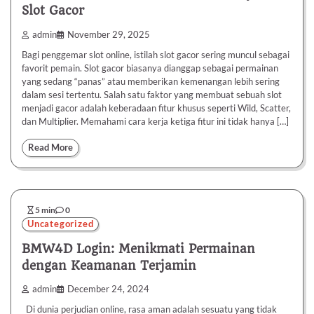
Slot Gacor
admin
November 29, 2025
Bagi penggemar slot online, istilah slot gacor sering muncul sebagai
favorit pemain. Slot gacor biasanya dianggap sebagai permainan
yang sedang “panas” atau memberikan kemenangan lebih sering
dalam sesi tertentu. Salah satu faktor yang membuat sebuah slot
menjadi gacor adalah keberadaan fitur khusus seperti Wild, Scatter,
dan Multiplier. Memahami cara kerja ketiga fitur ini tidak hanya […]
Read More
5 min
0
Uncategorized
BMW4D Login: Menikmati Permainan
dengan Keamanan Terjamin
admin
December 24, 2024
Di dunia perjudian online, rasa aman adalah sesuatu yang tidak