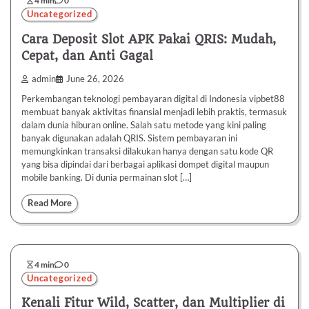
4 min
0
Uncategorized
Cara Deposit Slot APK Pakai QRIS: Mudah,
Cepat, dan Anti Gagal
admin
June 26, 2026
Perkembangan teknologi pembayaran digital di Indonesia vipbet88
membuat banyak aktivitas finansial menjadi lebih praktis, termasuk
dalam dunia hiburan online. Salah satu metode yang kini paling
banyak digunakan adalah QRIS. Sistem pembayaran ini
memungkinkan transaksi dilakukan hanya dengan satu kode QR
yang bisa dipindai dari berbagai aplikasi dompet digital maupun
mobile banking. Di dunia permainan slot […]
Read More
4 min
0
Uncategorized
Kenali Fitur Wild, Scatter, dan Multiplier di