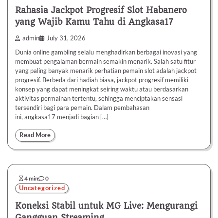
Rahasia Jackpot Progresif Slot Habanero
yang Wajib Kamu Tahu di Angkasa17
admin
July 31, 2026
Dunia online gambling selalu menghadirkan berbagai inovasi yang
membuat pengalaman bermain semakin menarik. Salah satu fitur
yang paling banyak menarik perhatian pemain slot adalah jackpot
progresif. Berbeda dari hadiah biasa, jackpot progresif memiliki
konsep yang dapat meningkat seiring waktu atau berdasarkan
aktivitas permainan tertentu, sehingga menciptakan sensasi
tersendiri bagi para pemain. Dalam pembahasan
ini, angkasa17 menjadi bagian […]
Read More
4 min
0
Uncategorized
Koneksi Stabil untuk MG Live: Mengurangi
Gangguan Streaming