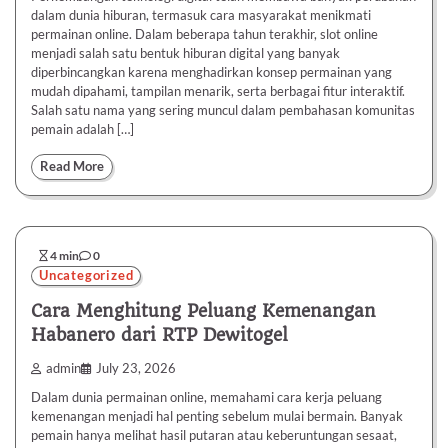
dalam dunia hiburan, termasuk cara masyarakat menikmati
permainan online. Dalam beberapa tahun terakhir, slot online
menjadi salah satu bentuk hiburan digital yang banyak
diperbincangkan karena menghadirkan konsep permainan yang
mudah dipahami, tampilan menarik, serta berbagai fitur interaktif.
Salah satu nama yang sering muncul dalam pembahasan komunitas
pemain adalah […]
Read More
4 min
0
Uncategorized
Cara Menghitung Peluang Kemenangan
Habanero dari RTP Dewitogel
admin
July 23, 2026
Dalam dunia permainan online, memahami cara kerja peluang
kemenangan menjadi hal penting sebelum mulai bermain. Banyak
pemain hanya melihat hasil putaran atau keberuntungan sesaat,