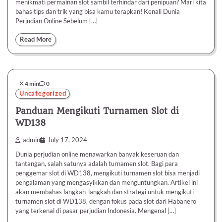
menikmati permainan slot sambil terhindar dari penipuan? Mari kita
bahas tips dan trik yang bisa kamu terapkan! Kenali Dunia
Perjudian Online Sebelum […]
Read More
4 min
0
Uncategorized
Panduan Mengikuti Turnamen Slot di
WD138
admin
July 17, 2024
Dunia perjudian online menawarkan banyak keseruan dan
tantangan, salah satunya adalah turnamen slot. Bagi para
penggemar slot di WD138, mengikuti turnamen slot bisa menjadi
pengalaman yang mengasyikkan dan menguntungkan. Artikel ini
akan membahas langkah-langkah dan strategi untuk mengikuti
turnamen slot di WD138, dengan fokus pada slot dari Habanero
yang terkenal di pasar perjudian Indonesia. Mengenal […]