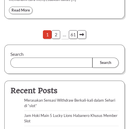
Read More
Posts
1
2
…
61
pagination
Search
Search
Recent Posts
Merasakan Sensasi Withdraw Berkali-kali dalam Sehari
di “slot”
Jam Hoki Main 5 Lucky Lions Habanero Khusus Member
Slot