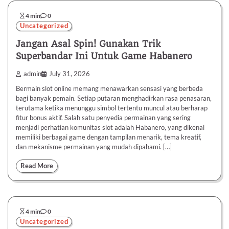
4 min
0
Uncategorized
Jangan Asal Spin! Gunakan Trik
Superbandar Ini Untuk Game Habanero
admin
July 31, 2026
Bermain slot online memang menawarkan sensasi yang berbeda
bagi banyak pemain. Setiap putaran menghadirkan rasa penasaran,
terutama ketika menunggu simbol tertentu muncul atau berharap
fitur bonus aktif. Salah satu penyedia permainan yang sering
menjadi perhatian komunitas slot adalah Habanero, yang dikenal
memiliki berbagai game dengan tampilan menarik, tema kreatif,
dan mekanisme permainan yang mudah dipahami. […]
Read More
4 min
0
Uncategorized