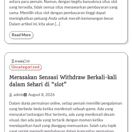
antara para pemain. Namun, dengan begitu banyaknya situs slot
yang tersedia, tidak semua situs menawarkan pembayaran yang
sama. Memilih situs slot dengan pembayaran tinggi dapat
meningkatkan peluang Anda untuk meraih kemenangan besar.
Dalam artikel ini, kita akan […]
Read More
4 min
0
Uncategorized
Merasakan Sensasi Withdraw Berkali-kali
dalam Sehari di “slot”
admin
August 8, 2026
Dalam dunia permainan online, setiap pemain memiliki pengalaman
yang berbeda-beda ketika menikmati sebuah game. Ada yang
menyukai tantangan fitur tertentu, ada yang menikmati desain
visual, dan ada pula yang tertarik dengan momen ketika
mendapatkan hasil yang dianggap memuaskan. Salah satu topik
yang sering menjadi pembahasan dalam komunitas permainan