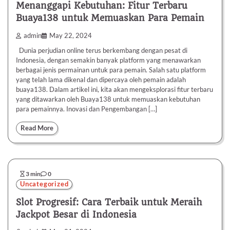
Menanggapi Kebutuhan: Fitur Terbaru
Buaya138 untuk Memuaskan Para Pemain
admin
May 22, 2024
Dunia perjudian online terus berkembang dengan pesat di
Indonesia, dengan semakin banyak platform yang menawarkan
berbagai jenis permainan untuk para pemain. Salah satu platform
yang telah lama dikenal dan dipercaya oleh pemain adalah
buaya138. Dalam artikel ini, kita akan mengeksplorasi fitur terbaru
yang ditawarkan oleh Buaya138 untuk memuaskan kebutuhan
para pemainnya. Inovasi dan Pengembangan […]
Read More
3 min
0
Uncategorized
Slot Progresif: Cara Terbaik untuk Meraih
Jackpot Besar di Indonesia