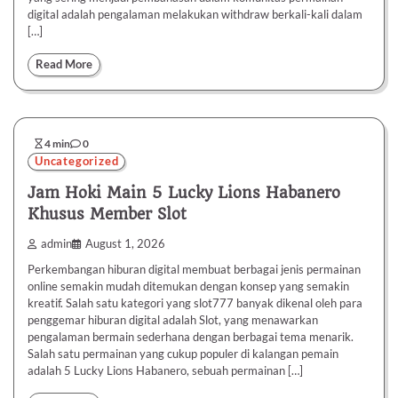
digital adalah pengalaman melakukan withdraw berkali-kali dalam
[…]
Read More
4 min
0
Uncategorized
Jam Hoki Main 5 Lucky Lions Habanero
Khusus Member Slot
admin
August 1, 2026
Perkembangan hiburan digital membuat berbagai jenis permainan
online semakin mudah ditemukan dengan konsep yang semakin
kreatif. Salah satu kategori yang slot777 banyak dikenal oleh para
penggemar hiburan digital adalah Slot, yang menawarkan
pengalaman bermain sederhana dengan berbagai tema menarik.
Salah satu permainan yang cukup populer di kalangan pemain
adalah 5 Lucky Lions Habanero, sebuah permainan […]