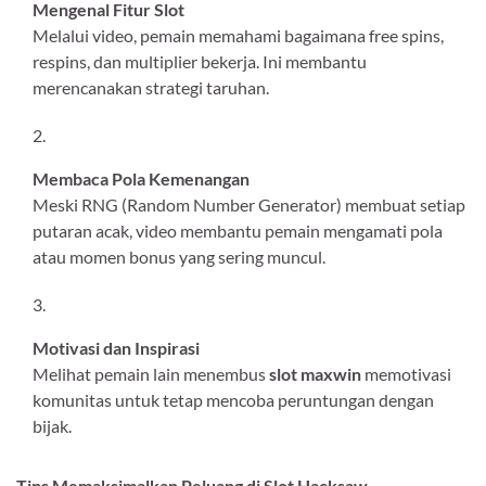
Mengenal Fitur Slot
Melalui video, pemain memahami bagaimana free spins,
respins, dan multiplier bekerja. Ini membantu
merencanakan strategi taruhan.
Membaca Pola Kemenangan
Meski RNG (Random Number Generator) membuat setiap
putaran acak, video membantu pemain mengamati pola
atau momen bonus yang sering muncul.
Motivasi dan Inspirasi
Melihat pemain lain menembus
slot maxwin
memotivasi
komunitas untuk tetap mencoba peruntungan dengan
bijak.
Tips Memaksimalkan Peluang di Slot Hacksaw