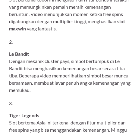
yang memungkinkan pemain meraih kemenangan
beruntun. Video menunjukkan momen ketika free spins
digabungkan dengan multiplier tinggi, menghasilkan
slot
maxwin
yang fantastis.
Le Bandit
Dengan mekanik cluster pays, simbol bertumpuk di Le
Bandit bisa menghasilkan kemenangan besar secara tiba-
tiba. Beberapa video memperlihatkan simbol besar muncul
bersamaan, membuat layar penuh angka kemenangan yang
memukau.
Tiger Legends
Slot bertema Asia ini terkenal dengan fitur multiplier dan
free spins yang bisa menggandakan kemenangan. Minggu