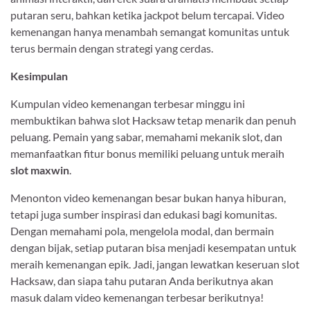
putaran seru, bahkan ketika jackpot belum tercapai. Video
kemenangan hanya menambah semangat komunitas untuk
terus bermain dengan strategi yang cerdas.
Kesimpulan
Kumpulan video kemenangan terbesar minggu ini
membuktikan bahwa slot Hacksaw tetap menarik dan penuh
peluang. Pemain yang sabar, memahami mekanik slot, dan
memanfaatkan fitur bonus memiliki peluang untuk meraih
slot maxwin
.
Menonton video kemenangan besar bukan hanya hiburan,
tetapi juga sumber inspirasi dan edukasi bagi komunitas.
Dengan memahami pola, mengelola modal, dan bermain
dengan bijak, setiap putaran bisa menjadi kesempatan untuk
meraih kemenangan epik. Jadi, jangan lewatkan keseruan slot
Hacksaw, dan siapa tahu putaran Anda berikutnya akan
masuk dalam video kemenangan terbesar berikutnya!