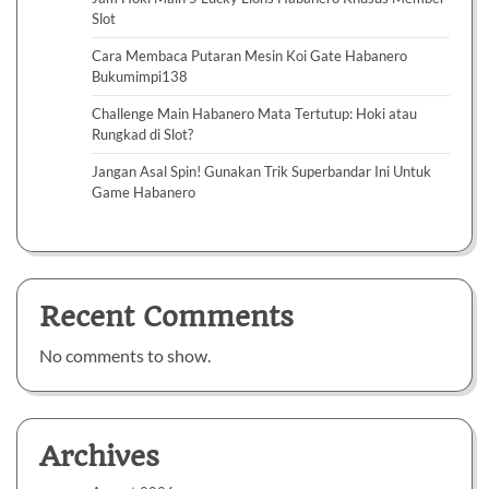
Slot
Cara Membaca Putaran Mesin Koi Gate Habanero
Bukumimpi138
Challenge Main Habanero Mata Tertutup: Hoki atau
Rungkad di Slot?
Jangan Asal Spin! Gunakan Trik Superbandar Ini Untuk
Game Habanero
Recent Comments
No comments to show.
Archives