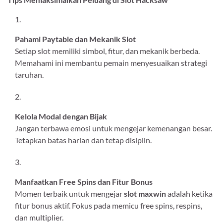
Pahami Paytable dan Mekanik Slot
Setiap slot memiliki simbol, fitur, dan mekanik berbeda.
Memahami ini membantu pemain menyesuaikan strategi
taruhan.
Kelola Modal dengan Bijak
Jangan terbawa emosi untuk mengejar kemenangan besar.
Tetapkan batas harian dan tetap disiplin.
Manfaatkan Free Spins dan Fitur Bonus
Momen terbaik untuk mengejar
slot maxwin
adalah ketika
fitur bonus aktif. Fokus pada memicu free spins, respins,
dan multiplier.