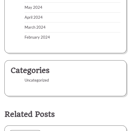
May 2024
April 2024
March 2024
February 2024
Categories
Uncategorized
Related Posts