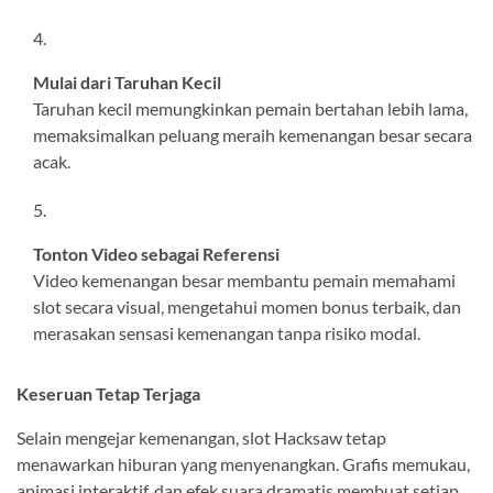
Mulai dari Taruhan Kecil
Taruhan kecil memungkinkan pemain bertahan lebih lama,
memaksimalkan peluang meraih kemenangan besar secara
acak.
Tonton Video sebagai Referensi
Video kemenangan besar membantu pemain memahami
slot secara visual, mengetahui momen bonus terbaik, dan
merasakan sensasi kemenangan tanpa risiko modal.
Keseruan Tetap Terjaga
Selain mengejar kemenangan, slot Hacksaw tetap
menawarkan hiburan yang menyenangkan. Grafis memukau,
animasi interaktif, dan efek suara dramatis membuat setiap