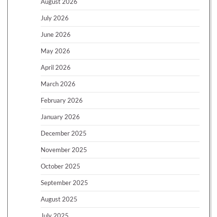
August 2026
July 2026
June 2026
May 2026
April 2026
March 2026
February 2026
January 2026
December 2025
November 2025
October 2025
September 2025
August 2025
July 2025