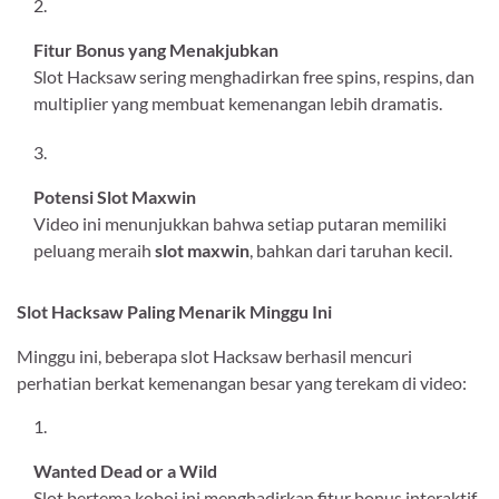
Fitur Bonus yang Menakjubkan
Slot Hacksaw sering menghadirkan free spins, respins, dan
multiplier yang membuat kemenangan lebih dramatis.
Potensi Slot Maxwin
Video ini menunjukkan bahwa setiap putaran memiliki
peluang meraih
slot maxwin
, bahkan dari taruhan kecil.
Slot Hacksaw Paling Menarik Minggu Ini
Minggu ini, beberapa slot Hacksaw berhasil mencuri
perhatian berkat kemenangan besar yang terekam di video:
Wanted Dead or a Wild
Slot bertema koboi ini menghadirkan fitur bonus interaktif