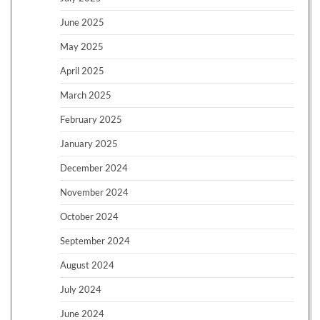
June 2025
May 2025
April 2025
March 2025
February 2025
January 2025
December 2024
November 2024
October 2024
September 2024
August 2024
July 2024
June 2024