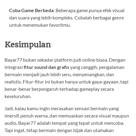
Coba Game Berbeda:
Beberapa game punya efek visual
dan suara yang lebih kompleks. Cobalah berbagai genre
untuk menemukan favoritmu.
Kesimpulan
Bayar77 bukan sekadar platform judi online biasa. Dengan
integrasi
fitur sound dan grafis
yang canggih, pengalaman
bermain menjadi jauh lebih seru, menyenangkan, dan
realistis. Fitur-fitur ini bukan hanya untuk gaya-gayaan, tapi
benar-benar berpengaruh terhadap gameplay secara
keseluruhan.
Jadi, kalau kamu ingin merasakan sensasi bermain yang
imersif, penuh warna, dan memuaskan secara visual maupun
audio, Bayar77 adalah tempat yang tepat untuk mencoba.
Tapi ingat, tetap bermain dengan bijak dan utamakan