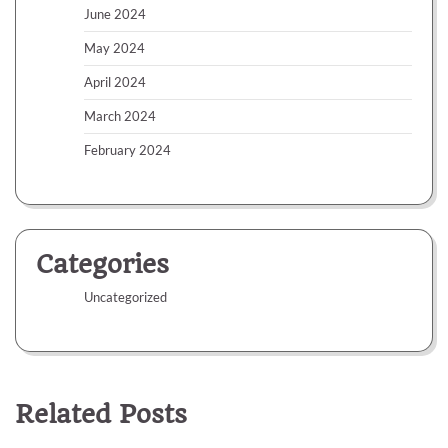
June 2024
May 2024
April 2024
March 2024
February 2024
Categories
Uncategorized
Related Posts