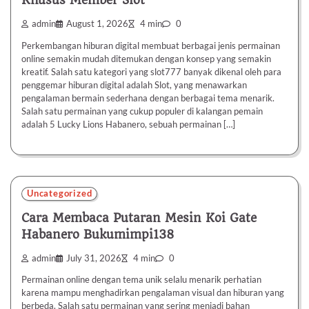
Khusus Member Slot
admin
August 1, 2026
4 min
0
Perkembangan hiburan digital membuat berbagai jenis permainan
online semakin mudah ditemukan dengan konsep yang semakin
kreatif. Salah satu kategori yang slot777 banyak dikenal oleh para
penggemar hiburan digital adalah Slot, yang menawarkan
pengalaman bermain sederhana dengan berbagai tema menarik.
Salah satu permainan yang cukup populer di kalangan pemain
adalah 5 Lucky Lions Habanero, sebuah permainan […]
Uncategorized
Cara Membaca Putaran Mesin Koi Gate
Habanero Bukumimpi138
admin
July 31, 2026
4 min
0
Permainan online dengan tema unik selalu menarik perhatian
karena mampu menghadirkan pengalaman visual dan hiburan yang
berbeda. Salah satu permainan yang sering menjadi bahan