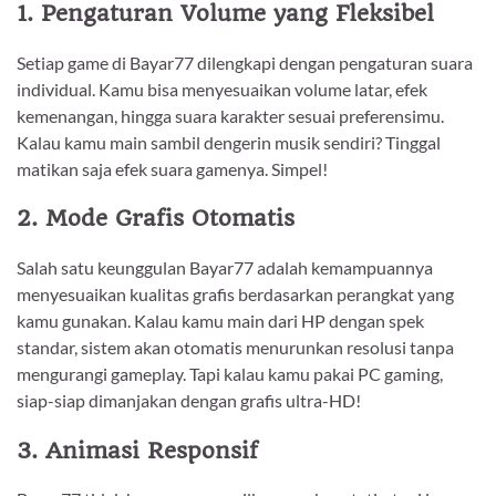
1.
Pengaturan Volume yang Fleksibel
Setiap game di Bayar77 dilengkapi dengan pengaturan suara
individual. Kamu bisa menyesuaikan volume latar, efek
kemenangan, hingga suara karakter sesuai preferensimu.
Kalau kamu main sambil dengerin musik sendiri? Tinggal
matikan saja efek suara gamenya. Simpel!
2.
Mode Grafis Otomatis
Salah satu keunggulan Bayar77 adalah kemampuannya
menyesuaikan kualitas grafis berdasarkan perangkat yang
kamu gunakan. Kalau kamu main dari HP dengan spek
standar, sistem akan otomatis menurunkan resolusi tanpa
mengurangi gameplay. Tapi kalau kamu pakai PC gaming,
siap-siap dimanjakan dengan grafis ultra-HD!
3.
Animasi Responsif