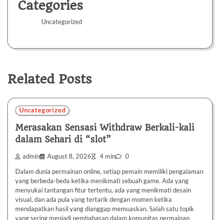
Categories
Uncategorized
Related Posts
Uncategorized
Merasakan Sensasi Withdraw Berkali-kali
dalam Sehari di “slot”
admin
August 8, 2026
4 min
0
Dalam dunia permainan online, setiap pemain memiliki pengalaman
yang berbeda-beda ketika menikmati sebuah game. Ada yang
menyukai tantangan fitur tertentu, ada yang menikmati desain
visual, dan ada pula yang tertarik dengan momen ketika
mendapatkan hasil yang dianggap memuaskan. Salah satu topik
yang sering menjadi pembahasan dalam komunitas permainan