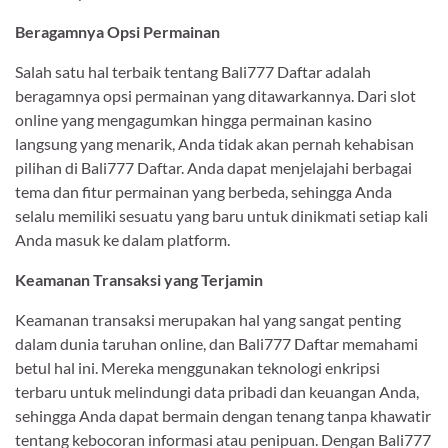
Beragamnya Opsi Permainan
Salah satu hal terbaik tentang Bali777 Daftar adalah
beragamnya opsi permainan yang ditawarkannya. Dari slot
online yang mengagumkan hingga permainan kasino
langsung yang menarik, Anda tidak akan pernah kehabisan
pilihan di Bali777 Daftar. Anda dapat menjelajahi berbagai
tema dan fitur permainan yang berbeda, sehingga Anda
selalu memiliki sesuatu yang baru untuk dinikmati setiap kali
Anda masuk ke dalam platform.
Keamanan Transaksi yang Terjamin
Keamanan transaksi merupakan hal yang sangat penting
dalam dunia taruhan online, dan Bali777 Daftar memahami
betul hal ini. Mereka menggunakan teknologi enkripsi
terbaru untuk melindungi data pribadi dan keuangan Anda,
sehingga Anda dapat bermain dengan tenang tanpa khawatir
tentang kebocoran informasi atau penipuan. Dengan Bali777