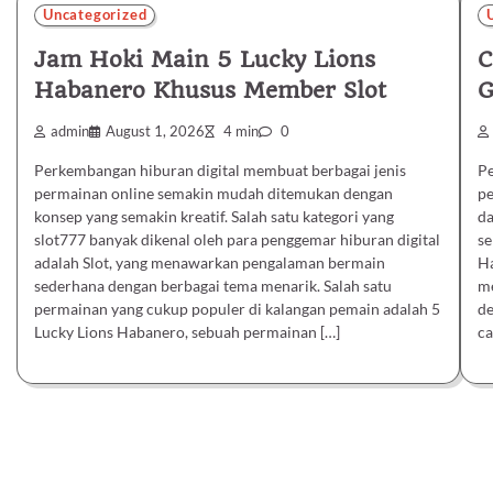
Uncategorized
Jam Hoki Main 5 Lucky Lions
C
Habanero Khusus Member Slot
G
admin
August 1, 2026
4 min
0
Perkembangan hiburan digital membuat berbagai jenis
Pe
permainan online semakin mudah ditemukan dengan
p
konsep yang semakin kreatif. Salah satu kategori yang
da
slot777 banyak dikenal oleh para penggemar hiburan digital
se
adalah Slot, yang menawarkan pengalaman bermain
Ha
sederhana dengan berbagai tema menarik. Salah satu
me
permainan yang cukup populer di kalangan pemain adalah 5
de
Lucky Lions Habanero, sebuah permainan […]
ca