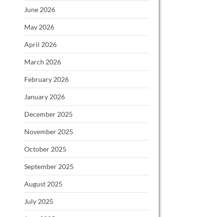
June 2026
May 2026
April 2026
March 2026
February 2026
January 2026
December 2025
November 2025
October 2025
September 2025
August 2025
July 2025