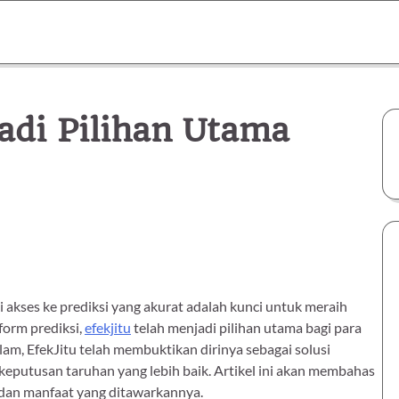
adi Pilihan Utama
 akses ke prediksi yang akurat adalah kunci untuk meraih
form prediksi,
efekjitu
telah menjadi pilihan utama bagi para
lam, EfekJitu telah membuktikan dirinya sebagai solusi
eputusan taruhan yang lebih baik. Artikel ini akan membahas
 dan manfaat yang ditawarkannya.