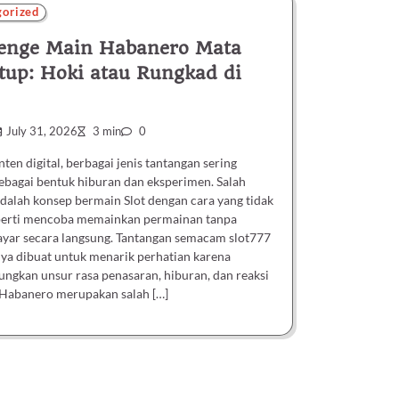
gorized
lenge Main Habanero Mata
tup: Hoki atau Rungkad di
July 31, 2026
3 min
0
nten digital, berbagai jenis tantangan sering
ebagai bentuk hiburan dan eksperimen. Salah
dalah konsep bermain Slot dengan cara yang tidak
eperti mencoba memainkan permainan tanpa
ayar secara langsung. Tantangan semacam slot777
nya dibuat untuk menarik perhatian karena
ngkan unsur rasa penasaran, hiburan, dan reaksi
 Habanero merupakan salah […]