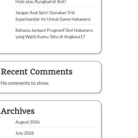
Hoki atau Rungkad di Slot?
Jangan Asal Spin! Gunakan Trik
Superbandar Ini Untuk Game Habanero
Rahasia Jackpot Progresif Slot Habanero
yang Wajib Kamu Tahu di Angkasa17
Recent Comments
No comments to show.
Archives
August 2026
July 2026