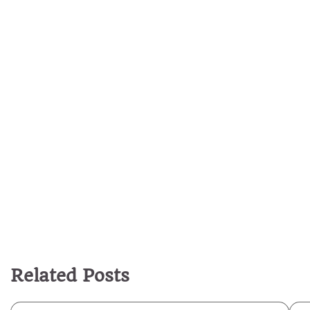
Related Posts