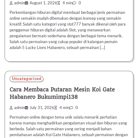
admin
August 1, 2026
4 min
0
Perkembangan hiburan digital membuat berbagai jenis permainan
online semakin mudah ditemukan dengan konsep yang semakin
kreatif. Salah satu kategori yang slot777 banyak dikenal oleh para
penggemar hiburan digital adalah Slot, yang menawarkan
pengalaman bermain sederhana dengan berbagai tema menarik.
Salah satu permainan yang cukup populer di kalangan pemain
adalah 5 Lucky Lions Habanero, sebuah permainan […]
Uncategorized
Cara Membaca Putaran Mesin Koi Gate
Habanero Bukumimpi138
admin
July 31, 2026
4 min
0
Permainan online dengan tema unik selalu menarik perhatian
karena mampu menghadirkan pengalaman visual dan hiburan yang
berbeda. Salah satu permainan yang sering menjadi bahan
pembahasan adalah Koi Gate Habanero, sebuah permainan dengan