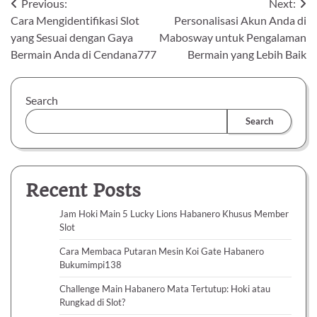
Post
Previous:
Next:
Cara Mengidentifikasi Slot
Personalisasi Akun Anda di
navigation
yang Sesuai dengan Gaya
Mabosway untuk Pengalaman
Bermain Anda di Cendana777
Bermain yang Lebih Baik
Search
Search
Recent Posts
Jam Hoki Main 5 Lucky Lions Habanero Khusus Member
Slot
Cara Membaca Putaran Mesin Koi Gate Habanero
Bukumimpi138
Challenge Main Habanero Mata Tertutup: Hoki atau
Rungkad di Slot?