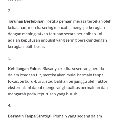
Taruhan Berlebihan
: Ketika pemain merasa tertekan oleh
kekalahan, mereka sering mencoba mengejar kerugian
dengan meningkatkan taruhan secara berlebihan. Ini
adalah keputusan impulsif yang sering berakhir dengan
kerugian lebih besar.
Kehilangan Fokus
: Biasanya, ketika seseorang berada
dalam keadaan tilt, mereka akan mulai bermain tanpa
fokus, terburu-buru, atau bahkan terganggu oleh faktor
eksternal. Ini dapat mengurangi kualitas permainan dan
mengarah pada keputusan yang buruk.
Bermain Tanpa Strategi
: Pemain yang sedang dalam