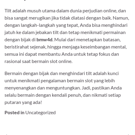
Tilt adalah musuh utama dalam dunia perjudian online, dan
bisa sangat merugikan jika tidak diatasi dengan baik. Namun,
dengan langkah-langkah yang tepat, Anda bisa menghindari
jatuh ke dalam jebakan tilt dan tetap menikmati permainan
dengan bijak di
bmw4d
. Mulai dari menetapkan batasan,
beristirahat sejenak, hingga menjaga keseimbangan mental,
semua ini dapat membantu Anda untuk tetap fokus dan
rasional saat bermain slot online.
Bermain dengan bijak dan menghindari tilt adalah kunci
untuk menikmati pengalaman bermain slot yang lebih
menyenangkan dan menguntungkan. Jadi, pastikan Anda
selalu bermain dengan kendali penuh, dan nikmati setiap
putaran yang ada!
Posted in
Uncategorized