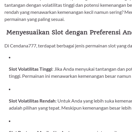
tantangan dengan volatilitas tinggi dan potensi kemenangan be
rendah yang menawarkan kemenangan kecil namun sering? Me
permainan yang paling sesuai.
Menyesuaikan Slot dengan Preferensi An
Di Cendana777, terdapat berbagai jenis permainan slot yang d
Slot Volatilitas Tinggi
:
Jika Anda menyukai tantangan dan pot
tinggi. Permainan ini menawarkan kemenangan besar namun d
Slot Volatilitas Rendah
:
Untuk Anda yang lebih suka kemenang
adalah pilihan yang tepat. Meskipun kemenangan besar lebih 