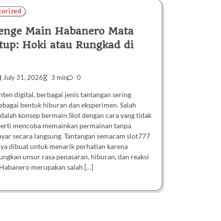
gorized
lenge Main Habanero Mata
tup: Hoki atau Rungkad di
July 31, 2026
3 min
0
nten digital, berbagai jenis tantangan sering
ebagai bentuk hiburan dan eksperimen. Salah
dalah konsep bermain Slot dengan cara yang tidak
eperti mencoba memainkan permainan tanpa
ayar secara langsung. Tantangan semacam slot777
nya dibuat untuk menarik perhatian karena
ngkan unsur rasa penasaran, hiburan, dan reaksi
 Habanero merupakan salah […]