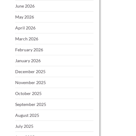
June 2026
May 2026
April 2026
March 2026
February 2026
January 2026
December 2025
November 2025
October 2025
September 2025
August 2025
July 2025