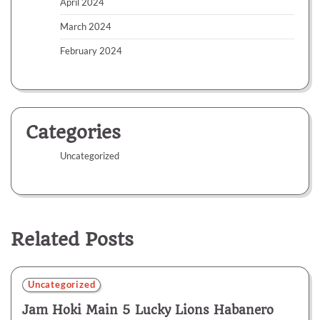
April 2024
March 2024
February 2024
Categories
Uncategorized
Related Posts
Uncategorized
Jam Hoki Main 5 Lucky Lions Habanero