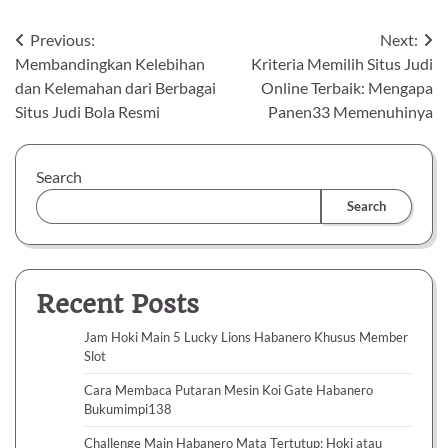
Post
Previous:
Next:
Membandingkan Kelebihan
Kriteria Memilih Situs Judi
navigation
dan Kelemahan dari Berbagai
Online Terbaik: Mengapa
Situs Judi Bola Resmi
Panen33 Memenuhinya
Search
Search
Recent Posts
Jam Hoki Main 5 Lucky Lions Habanero Khusus Member
Slot
Cara Membaca Putaran Mesin Koi Gate Habanero
Bukumimpi138
Challenge Main Habanero Mata Tertutup: Hoki atau