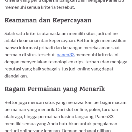
memenuhi semua kriteria tersebut.
Keamanan dan Kepercayaan
Salah satu kriteria utama dalam memilih situs judi online
adalah keamanan dan kepercayaan. Bettor ingin memastikan
bahwa informasi pribadi dan keuangan mereka aman saat
bermain di situs tersebut.
panen33
memenuhi kriteria ini
dengan menyediakan teknologi enkripsi terbaru dan menjaga
reputasi yang baik sebagai situs judi online yang dapat
diandalkan.
Ragam Permainan yang Menarik
Bettor juga mencari situs yang menawarkan berbagai macam
permainan yang menarik. Dari slot online, poker, taruhan
olahraga, hingga permainan kasino langsung, Panen33
memiliki semua yang Anda butuhkan untuk pengalaman
berjudi online yang lengkap. Dengan berbagai pilihan