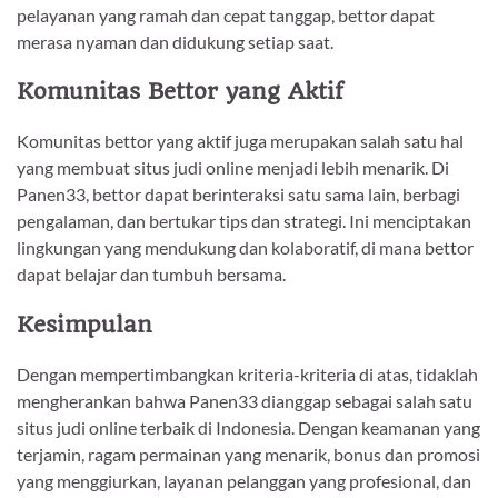
pelayanan yang ramah dan cepat tanggap, bettor dapat
merasa nyaman dan didukung setiap saat.
Komunitas Bettor yang Aktif
Komunitas bettor yang aktif juga merupakan salah satu hal
yang membuat situs judi online menjadi lebih menarik. Di
Panen33, bettor dapat berinteraksi satu sama lain, berbagi
pengalaman, dan bertukar tips dan strategi. Ini menciptakan
lingkungan yang mendukung dan kolaboratif, di mana bettor
dapat belajar dan tumbuh bersama.
Kesimpulan
Dengan mempertimbangkan kriteria-kriteria di atas, tidaklah
mengherankan bahwa Panen33 dianggap sebagai salah satu
situs judi online terbaik di Indonesia. Dengan keamanan yang
terjamin, ragam permainan yang menarik, bonus dan promosi
yang menggiurkan, layanan pelanggan yang profesional, dan