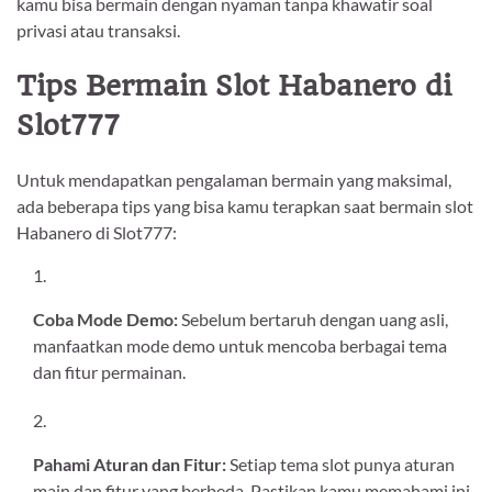
kamu bisa bermain dengan nyaman tanpa khawatir soal
privasi atau transaksi.
Tips Bermain Slot Habanero di
Slot777
Untuk mendapatkan pengalaman bermain yang maksimal,
ada beberapa tips yang bisa kamu terapkan saat bermain slot
Habanero di Slot777:
Coba Mode Demo:
Sebelum bertaruh dengan uang asli,
manfaatkan mode demo untuk mencoba berbagai tema
dan fitur permainan.
Pahami Aturan dan Fitur:
Setiap tema slot punya aturan
main dan fitur yang berbeda. Pastikan kamu memahami ini