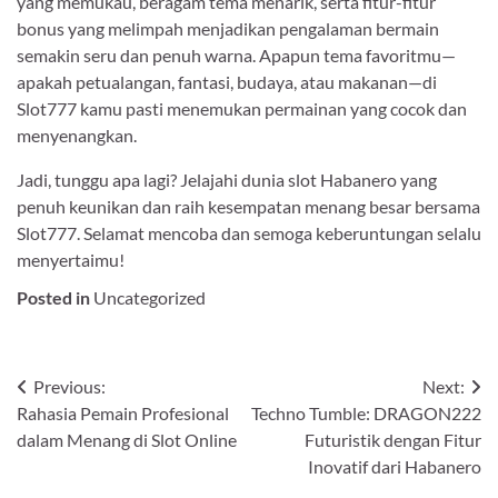
yang memukau, beragam tema menarik, serta fitur-fitur
bonus yang melimpah menjadikan pengalaman bermain
semakin seru dan penuh warna. Apapun tema favoritmu—
apakah petualangan, fantasi, budaya, atau makanan—di
Slot777 kamu pasti menemukan permainan yang cocok dan
menyenangkan.
Jadi, tunggu apa lagi? Jelajahi dunia slot Habanero yang
penuh keunikan dan raih kesempatan menang besar bersama
Slot777. Selamat mencoba dan semoga keberuntungan selalu
menyertaimu!
Posted in
Uncategorized
Post
Previous:
Next:
Rahasia Pemain Profesional
Techno Tumble: DRAGON222
navigation
dalam Menang di Slot Online
Futuristik dengan Fitur
Inovatif dari Habanero