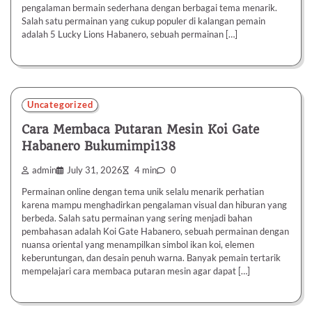
pengalaman bermain sederhana dengan berbagai tema menarik.
Salah satu permainan yang cukup populer di kalangan pemain
adalah 5 Lucky Lions Habanero, sebuah permainan […]
Uncategorized
Cara Membaca Putaran Mesin Koi Gate
Habanero Bukumimpi138
admin
July 31, 2026
4 min
0
Permainan online dengan tema unik selalu menarik perhatian
karena mampu menghadirkan pengalaman visual dan hiburan yang
berbeda. Salah satu permainan yang sering menjadi bahan
pembahasan adalah Koi Gate Habanero, sebuah permainan dengan
nuansa oriental yang menampilkan simbol ikan koi, elemen
keberuntungan, dan desain penuh warna. Banyak pemain tertarik
mempelajari cara membaca putaran mesin agar dapat […]