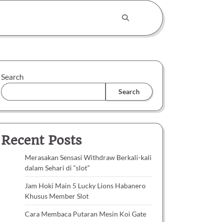
Search
Search
Recent Posts
Merasakan Sensasi Withdraw Berkali-kali
dalam Sehari di “slot”
Jam Hoki Main 5 Lucky Lions Habanero
Khusus Member Slot
Cara Membaca Putaran Mesin Koi Gate