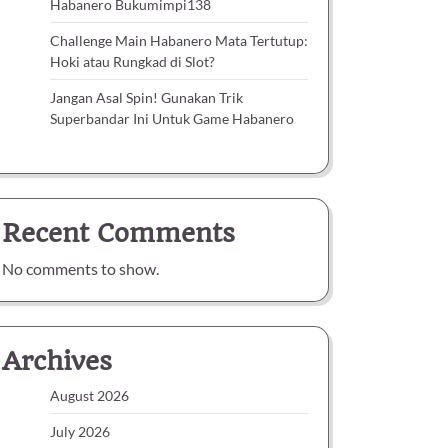
Habanero Bukumimpi138
Challenge Main Habanero Mata Tertutup:
Hoki atau Rungkad di Slot?
Jangan Asal Spin! Gunakan Trik
Superbandar Ini Untuk Game Habanero
Recent Comments
No comments to show.
Archives
August 2026
July 2026