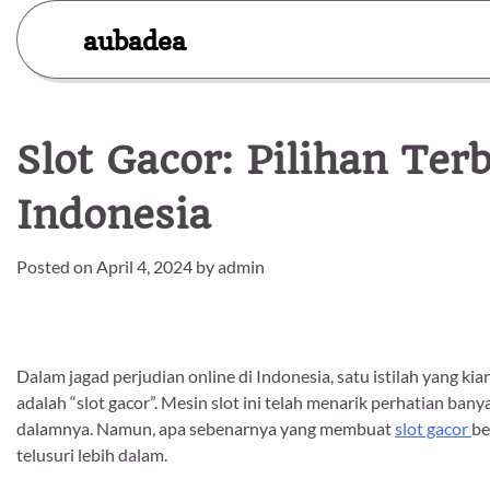
Skip
aubadea
to
content
Slot Gacor: Pilihan Ter
Indonesia
Posted on
April 4, 2024
by
admin
Dalam jagad perjudian online di Indonesia, satu istilah yang k
adalah “slot gacor”. Mesin slot ini telah menarik perhatian ban
dalamnya. Namun, apa sebenarnya yang membuat
slot gacor
be
telusuri lebih dalam.