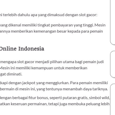
i terlebih dahulu apa yang dimaksud dengan slot gacor:
yang dikenal memiliki tingkat pembayaran yang tinggi. Mesin
ungannya memberikan kemenangan besar kepada para pemain
Online Indonesia
a mengapa slot gacor menjadi pilihan utama bagi pemain judi
. Mesin ini memiliki kemampuan untuk memberikan
at diminati.
lengkapi dengan jackpot yang menggiurkan. Para pemain memiliki
bermain di mesin ini, yang tentunya menambah daya tariknya.
engan berbagai fitur bonus, seperti putaran gratis, simbol wild,
ingkatkan keseruan permainan, tetapi juga membuka peluang lebih