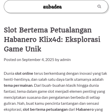
Skip
aubadea
to
content
Slot Bertema Petualangan
Habanero Klix4d: Eksplorasi
Game Unik
Posted on
September 4, 2025
by
admin
Dunia
slot online
terus berkembang dengan inovasi yang tak
henti-hentinya, dan salah satu daya tarik utamanya adalah
tema permainan
. Dari buah-buahan klasik hingga dunia
fantasi, tema dalam game slot menjadi elemen penting yang
menciptakan suasana dan pengalaman berbeda di setiap
guliran. Nah, buat kamu pencinta tantangan dan sensasi
eksplorasi,
slot bertema petualangan
dari
Habanero
yang