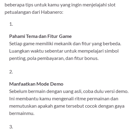
beberapa tips untuk kamu yang ingin menjelajahi slot
petualangan dari Habanero:
Pahami Tema dan Fitur Game
Setiap game memiliki mekanik dan fitur yang berbeda.
Luangkan waktu sebentar untuk mempelajari simbol
penting, pola pembayaran, dan fitur bonus.
Manfaatkan Mode Demo
Sebelum bermain dengan uang asli, coba dulu versi demo.
Ini membantu kamu mengenali ritme permainan dan
memutuskan apakah game tersebut cocok dengan gaya
bermainmu.