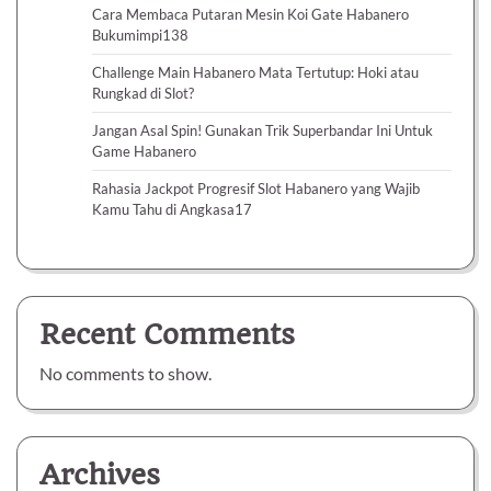
Cara Membaca Putaran Mesin Koi Gate Habanero
Bukumimpi138
Challenge Main Habanero Mata Tertutup: Hoki atau
Rungkad di Slot?
Jangan Asal Spin! Gunakan Trik Superbandar Ini Untuk
Game Habanero
Rahasia Jackpot Progresif Slot Habanero yang Wajib
Kamu Tahu di Angkasa17
Recent Comments
No comments to show.
Archives