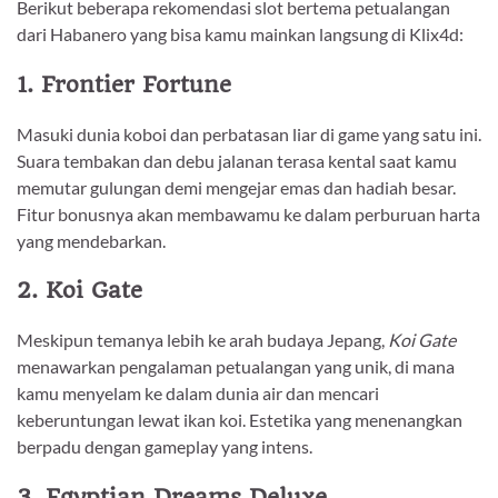
Berikut beberapa rekomendasi slot bertema petualangan
dari Habanero yang bisa kamu mainkan langsung di Klix4d:
1.
Frontier Fortune
Masuki dunia koboi dan perbatasan liar di game yang satu ini.
Suara tembakan dan debu jalanan terasa kental saat kamu
memutar gulungan demi mengejar emas dan hadiah besar.
Fitur bonusnya akan membawamu ke dalam perburuan harta
yang mendebarkan.
2.
Koi Gate
Meskipun temanya lebih ke arah budaya Jepang,
Koi Gate
menawarkan pengalaman petualangan yang unik, di mana
kamu menyelam ke dalam dunia air dan mencari
keberuntungan lewat ikan koi. Estetika yang menenangkan
berpadu dengan gameplay yang intens.
3.
Egyptian Dreams Deluxe