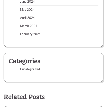
June 2024
May 2024
April 2024
March 2024
February 2024
Categories
Uncategorized
Related Posts