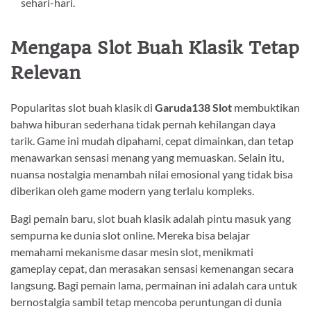
sehari-hari.
Mengapa Slot Buah Klasik Tetap
Relevan
Popularitas slot buah klasik di
Garuda138 Slot
membuktikan
bahwa hiburan sederhana tidak pernah kehilangan daya
tarik. Game ini mudah dipahami, cepat dimainkan, dan tetap
menawarkan sensasi menang yang memuaskan. Selain itu,
nuansa nostalgia menambah nilai emosional yang tidak bisa
diberikan oleh game modern yang terlalu kompleks.
Bagi pemain baru, slot buah klasik adalah pintu masuk yang
sempurna ke dunia slot online. Mereka bisa belajar
memahami mekanisme dasar mesin slot, menikmati
gameplay cepat, dan merasakan sensasi kemenangan secara
langsung. Bagi pemain lama, permainan ini adalah cara untuk
bernostalgia sambil tetap mencoba peruntungan di dunia