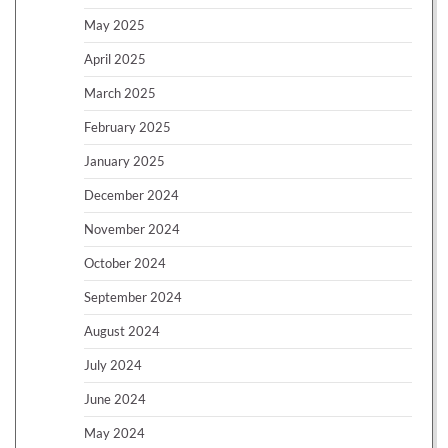
May 2025
April 2025
March 2025
February 2025
January 2025
December 2024
November 2024
October 2024
September 2024
August 2024
July 2024
June 2024
May 2024