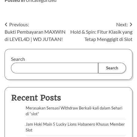
Post
Previous:
Next:
Bukti Pembayaran MAXWIN
Hold & Spin: Fitur Klasik yang
navigation
di LEVEL4D | WD JUTAAN!
Tetap Menggigit di Slot
Search
Search
Recent Posts
Merasakan Sensasi Withdraw Berkali-kali dalam Sehari
di “slot”
Jam Hoki Main 5 Lucky Lions Habanero Khusus Member
Slot