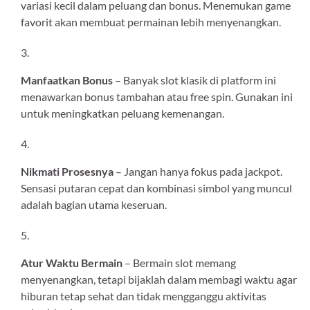
variasi kecil dalam peluang dan bonus. Menemukan game
favorit akan membuat permainan lebih menyenangkan.
Manfaatkan Bonus
– Banyak slot klasik di platform ini
menawarkan bonus tambahan atau free spin. Gunakan ini
untuk meningkatkan peluang kemenangan.
Nikmati Prosesnya
– Jangan hanya fokus pada jackpot.
Sensasi putaran cepat dan kombinasi simbol yang muncul
adalah bagian utama keseruan.
Atur Waktu Bermain
– Bermain slot memang
menyenangkan, tetapi bijaklah dalam membagi waktu agar
hiburan tetap sehat dan tidak mengganggu aktivitas