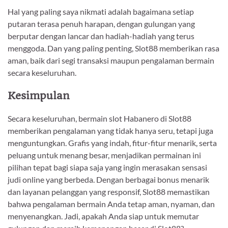
Hal yang paling saya nikmati adalah bagaimana setiap
putaran terasa penuh harapan, dengan gulungan yang
berputar dengan lancar dan hadiah-hadiah yang terus
menggoda. Dan yang paling penting, Slot88 memberikan rasa
aman, baik dari segi transaksi maupun pengalaman bermain
secara keseluruhan.
Kesimpulan
Secara keseluruhan, bermain slot Habanero di Slot88
memberikan pengalaman yang tidak hanya seru, tetapi juga
menguntungkan. Grafis yang indah, fitur-fitur menarik, serta
peluang untuk menang besar, menjadikan permainan ini
pilihan tepat bagi siapa saja yang ingin merasakan sensasi
judi online yang berbeda. Dengan berbagai bonus menarik
dan layanan pelanggan yang responsif, Slot88 memastikan
bahwa pengalaman bermain Anda tetap aman, nyaman, dan
menyenangkan. Jadi, apakah Anda siap untuk memutar