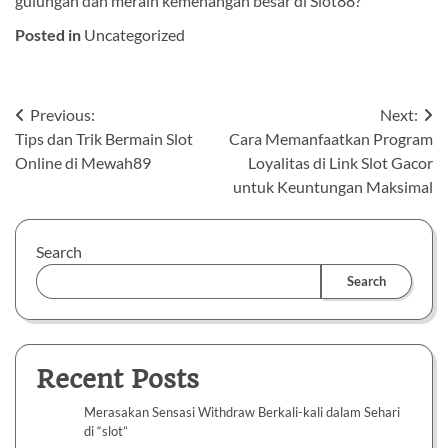
gulungan dan meraih kemenangan besar di Slot88?
Posted in
Uncategorized
Post
Previous:
Next:
Tips dan Trik Bermain Slot
Cara Memanfaatkan Program
navigation
Online di Mewah89
Loyalitas di Link Slot Gacor
untuk Keuntungan Maksimal
Search
Search
Recent Posts
Merasakan Sensasi Withdraw Berkali-kali dalam Sehari
di “slot”