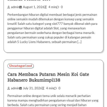
admin
August 1, 2026
4 min
0
Perkembangan hiburan digital membuat berbagai jenis permainan
online semakin mudah ditemukan dengan konsep yang semakin
kreatif. Salah satu kategori yang slot777 banyak dikenal oleh para
penggemar hiburan digital adalah Slot, yang menawarkan
pengalaman bermain sederhana dengan berbagai tema menarik.
Salah satu permainan yang cukup populer di kalangan pemain
adalah 5 Lucky Lions Habanero, sebuah permainan […]
Uncategorized
Cara Membaca Putaran Mesin Koi Gate
Habanero Bukumimpi138
admin
July 31, 2026
4 min
0
Permainan online dengan tema unik selalu menarik perhatian
karena mampu menghadirkan pengalaman visual dan hiburan yang
berbeda. Salah satu permainan yang sering menjadi bahan