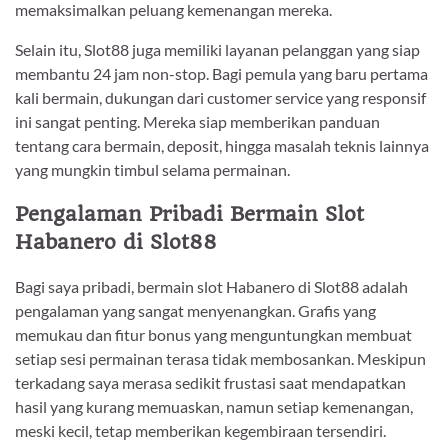
memaksimalkan peluang kemenangan mereka.
Selain itu, Slot88 juga memiliki layanan pelanggan yang siap
membantu 24 jam non-stop. Bagi pemula yang baru pertama
kali bermain, dukungan dari customer service yang responsif
ini sangat penting. Mereka siap memberikan panduan
tentang cara bermain, deposit, hingga masalah teknis lainnya
yang mungkin timbul selama permainan.
Pengalaman Pribadi Bermain Slot
Habanero di Slot88
Bagi saya pribadi, bermain slot Habanero di Slot88 adalah
pengalaman yang sangat menyenangkan. Grafis yang
memukau dan fitur bonus yang menguntungkan membuat
setiap sesi permainan terasa tidak membosankan. Meskipun
terkadang saya merasa sedikit frustasi saat mendapatkan
hasil yang kurang memuaskan, namun setiap kemenangan,
meski kecil, tetap memberikan kegembiraan tersendiri.