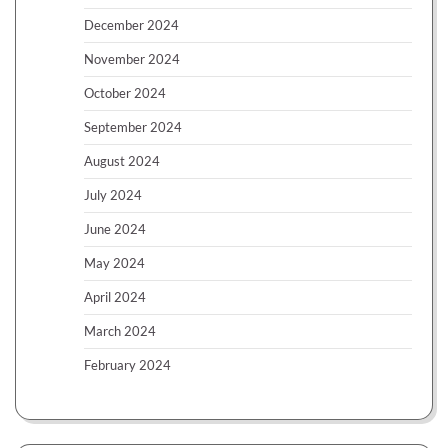
December 2024
November 2024
October 2024
September 2024
August 2024
July 2024
June 2024
May 2024
April 2024
March 2024
February 2024