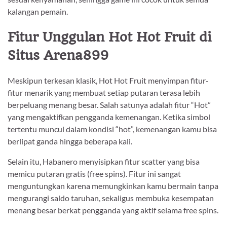
kalangan pemain.
Fitur Unggulan Hot Hot Fruit di
Situs Arena899
Meskipun terkesan klasik, Hot Hot Fruit menyimpan fitur-
fitur menarik yang membuat setiap putaran terasa lebih
berpeluang menang besar. Salah satunya adalah fitur “Hot”
yang mengaktifkan pengganda kemenangan. Ketika simbol
tertentu muncul dalam kondisi “hot”, kemenangan kamu bisa
berlipat ganda hingga beberapa kali.
Selain itu, Habanero menyisipkan fitur scatter yang bisa
memicu putaran gratis (free spins). Fitur ini sangat
menguntungkan karena memungkinkan kamu bermain tanpa
mengurangi saldo taruhan, sekaligus membuka kesempatan
menang besar berkat pengganda yang aktif selama free spins.