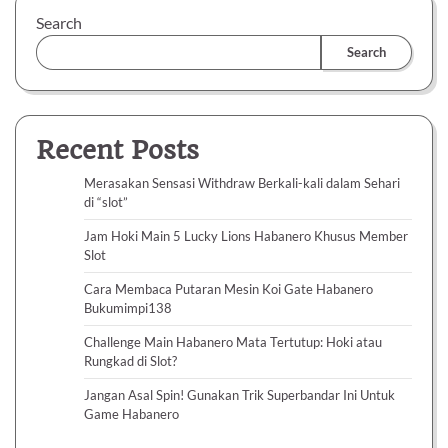
Search
Search
Recent Posts
Merasakan Sensasi Withdraw Berkali-kali dalam Sehari
di “slot”
Jam Hoki Main 5 Lucky Lions Habanero Khusus Member
Slot
Cara Membaca Putaran Mesin Koi Gate Habanero
Bukumimpi138
Challenge Main Habanero Mata Tertutup: Hoki atau
Rungkad di Slot?
Jangan Asal Spin! Gunakan Trik Superbandar Ini Untuk
Game Habanero