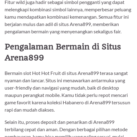
Fitur wild juga hadir sebagai simbol pengganti yang dapat
melengkapi kombinasi simbol lainnya, memperbesar peluang
kamu mendapatkan kombinasi kemenangan. Semua fitur ini
berjalan mulus dan adil di situs Arena899, memberikan
pengalaman bermain yang menyenangkan sekaligus fair.
Pengalaman Bermain di Situs
Arena899
Bermain slot Hot Hot Fruit di situs Arena899 terasa sangat
nyaman dan lancar. Situs ini menawarkan antarmuka yang
user-friendly dan navigasi yang mudah, baik di desktop
maupun perangkat mobile. Kamu tidak perlu repot mencari
game favorit karena koleksi Habanero di Arena899 tersusun
rapi dan mudah diakses.
Selain itu, proses deposit dan penarikan di Arena899
terbilang cepat dan aman. Dengan berbagai pilihan metode
pembayaran, kamu bisa memilih yang paling sesuai, mulai