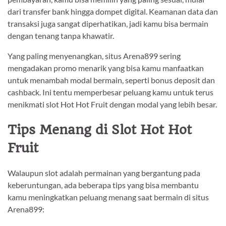
dari transfer bank hingga dompet digital. Keamanan data dan
transaksi juga sangat diperhatikan, jadi kamu bisa bermain
dengan tenang tanpa khawatir.
Yang paling menyenangkan, situs Arena899 sering
mengadakan promo menarik yang bisa kamu manfaatkan
untuk menambah modal bermain, seperti bonus deposit dan
cashback. Ini tentu memperbesar peluang kamu untuk terus
menikmati slot Hot Hot Fruit dengan modal yang lebih besar.
Tips Menang di Slot Hot Hot
Fruit
Walaupun slot adalah permainan yang bergantung pada
keberuntungan, ada beberapa tips yang bisa membantu
kamu meningkatkan peluang menang saat bermain di situs
Arena899: