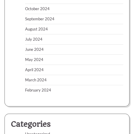
October 2024
September 2024
August 2024
July 2024
June 2024
May 2024
April 2024
March 2024
February 2024
Categories