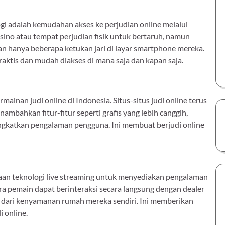
gi adalah kemudahan akses ke perjudian online melalui
asino atau tempat perjudian fisik untuk bertaruh, namun
n hanya beberapa ketukan jari di layar smartphone mereka.
raktis dan mudah diakses di mana saja dan kapan saja.
nan judi online di Indonesia. Situs-situs judi online terus
hkan fitur-fitur seperti grafis yang lebih canggih,
ningkatkan pengalaman pengguna. Ini membuat berjudi online
naan teknologi live streaming untuk menyediakan pengalaman
ara pemain dapat berinteraksi secara langsung dengan dealer
k dari kenyamanan rumah mereka sendiri. Ini memberikan
 online.