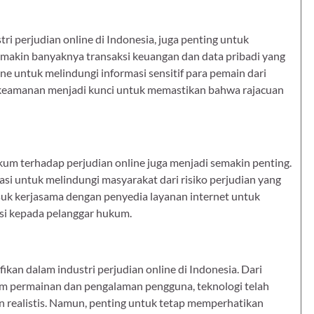
i perjudian online di Indonesia, juga penting untuk
makin banyaknya transaksi keuangan dan data pribadi yang
line untuk melindungi informasi sensitif para pemain dari
i keamanan menjadi kunci untuk memastikan bahwa rajacuan
um terhadap perjudian online juga menjadi semakin penting.
i untuk melindungi masyarakat dari risiko perjudian yang
masuk kerjasama dengan penyedia layanan internet untuk
ksi kepada pelanggar hukum.
an dalam industri perjudian online di Indonesia. Dari
am permainan dan pengalaman pengguna, teknologi telah
n realistis. Namun, penting untuk tetap memperhatikan