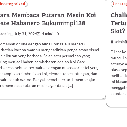
Uncategorized
Uncate
ara Membaca Putaran Mesin Koi
Chal
ate Habanero Bukumimpi138
Tertu
Slot?
admin
July 31, 2026
4 min
0
admin
rmainan online dengan tema unik selalu menarik
erhatian karena mampu menghadirkan pengalaman visual
Di era ko
n hiburan yang berbeda. Salah satu permainan yang
muncul s
ring menjadi bahan pembahasan adalah Koi Gate
satunya a
banero, sebuah permainan dengan nuansa oriental yang
biasa, s
nampilkan simbol ikan koi, elemen keberuntungan, dan
melihat l
sain penuh warna. Banyak pemain tertarik mempelajari
ini biasa
ra membaca putaran mesin agar dapat […]
menggabu
spontan.