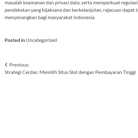
masalah keamanan dan privasi data, serta memperkuat regulasi 
pendekatan yang bijaksana dan berkelanjutan, rajacuan dapat t
menyenangkan bagi masyarakat Indonesia.
Posted in
Uncategorized
Post
Previous:
Strategi Cerdas: Memilih Situs Slot dengan Pembayaran Tinggi
navigation