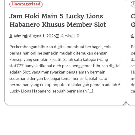
Uncategorized
Jam Hoki Main 5 Lucky Lions
C
Habanero Khusus Member Slot
G
admin
August 1, 2026
4 min
0
Perkembangan hiburan digital membuat berbagai jenis
Pe
permainan online semakin mudah ditemukan dengan
p
konsep yang semakin kreatif. Salah satu kategori yang
da
slot777 banyak dikenal oleh para penggemar hiburan digital
se
adalah Slot, yang menawarkan pengalaman bermain
Ha
sederhana dengan berbagai tema menarik. Salah satu
me
permainan yang cukup populer di kalangan pemain adalah 5
de
Lucky Lions Habanero, sebuah permainan […]
ca