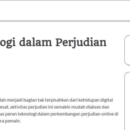
ogi dalam Perjudian
telah menjadi bagian tak terpisahkan dari kehidupan digital
at, aktivitas perjudian ini semakin mudah diakses dan
has peran teknologi dalam perkembangan perjudian online di
ra pemain.