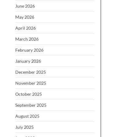
June 2026
May 2026
April 2026
March 2026
February 2026
January 2026
December 2025
November 2025
October 2025
September 2025
August 2025
July 2025