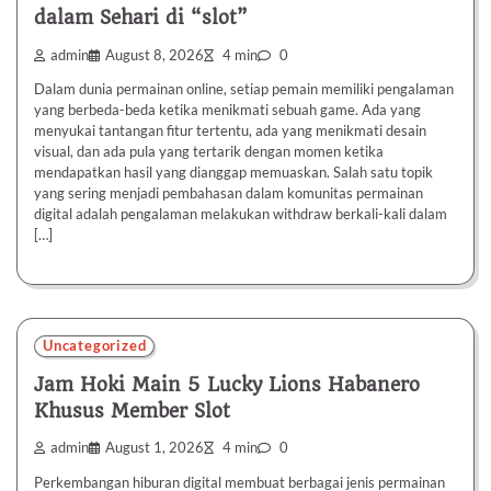
dalam Sehari di “slot”
admin
August 8, 2026
4 min
0
Dalam dunia permainan online, setiap pemain memiliki pengalaman
yang berbeda-beda ketika menikmati sebuah game. Ada yang
menyukai tantangan fitur tertentu, ada yang menikmati desain
visual, dan ada pula yang tertarik dengan momen ketika
mendapatkan hasil yang dianggap memuaskan. Salah satu topik
yang sering menjadi pembahasan dalam komunitas permainan
digital adalah pengalaman melakukan withdraw berkali-kali dalam
[…]
Uncategorized
Jam Hoki Main 5 Lucky Lions Habanero
Khusus Member Slot
admin
August 1, 2026
4 min
0
Perkembangan hiburan digital membuat berbagai jenis permainan