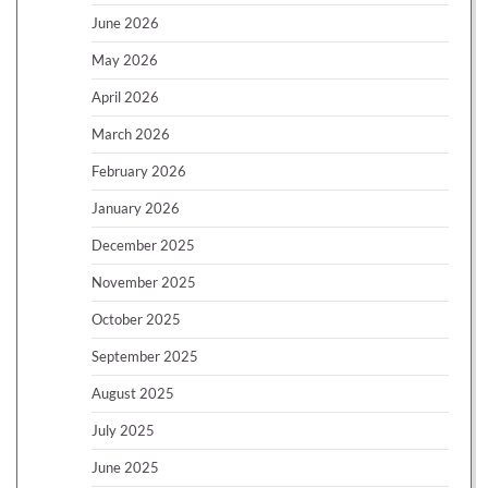
June 2026
May 2026
April 2026
March 2026
February 2026
January 2026
December 2025
November 2025
October 2025
September 2025
August 2025
July 2025
June 2025