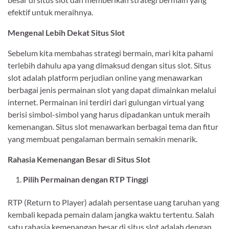
efektif untuk meraihnya.
Mengenal Lebih Dekat Situs Slot
Sebelum kita membahas strategi bermain, mari kita pahami
terlebih dahulu apa yang dimaksud dengan situs slot. Situs
slot adalah platform perjudian online yang menawarkan
berbagai jenis permainan slot yang dapat dimainkan melalui
internet. Permainan ini terdiri dari gulungan virtual yang
berisi simbol-simbol yang harus dipadankan untuk meraih
kemenangan. Situs slot menawarkan berbagai tema dan fitur
yang membuat pengalaman bermain semakin menarik.
Rahasia Kemenangan Besar di Situs Slot
Pilih Permainan dengan RTP Tinggi
RTP (Return to Player) adalah persentase uang taruhan yang
kembali kepada pemain dalam jangka waktu tertentu. Salah
satu rahasia kemenangan besar di situs slot adalah dengan