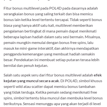
Fitur bonus multilevel pada POL4D pada dasarnya adalah
serangkaian bonus yang saling terkait dan bisa memicu
bonus lain ketika level tertentu tercapai. Tidak seperti bonus
biasa yang hanya aktif satu kali, multilevel memberikan
pengalaman bertingkat di mana pemain dapat menikmati
beberapa lapisan hadiah dalam satu sesi bermain. Misalnya,
pemain mungkin memulai dengan bonus free spins, lalu
masuk ke mini-game interaktif, dan akhirnya mendapatkan
pengganda kemenangan yang membuat hadiah semakin
besar. Pendekatan ini membuat setiap putaran terasa lebih
bernilai dan penuh kejutan.
Salah satu aspek seru dari fitur bonus multilevel adalah
efek
kejutan yang muncul secara acak
. Di POL4D, simbol khusus
seperti wild atau scatter dapat memicu bonus tambahan
yang tidak terduga. Ketika pemain sedang menikmati free
spins, simbol tertentu bisa muncul dan membuka level bonus
berikutnya. Sensasi menunggu apa yang akan terjadi di level