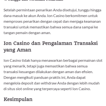
Setelah permintaan penarikan Anda disetujui, tunggu hingga
dana masuk ke akun Anda. Ion Casino berkomitmen untuk
memproses penarikan dengan cepat dan menjaga keamanan
transaksi untuk memastikan bahwa semua dana sampai ke
tangan pemain dengan aman.
Ion Casino dan Pengalaman Transaksi
yang Aman
Ion Casino tidak hanya menawarkan berbagai permainan slot
yang menarik, tetapi juga memastikan bahwa semua
transaksi keuangan dilakukan dengan aman dan efisien.
Dengan mengikuti panduan praktis ini, Anda dapat
mengelola deposit dan withdraw Anda dengan lebih mudah
di situs slot online yang terpercaya seperti Ion Casino.
Kesimpulan