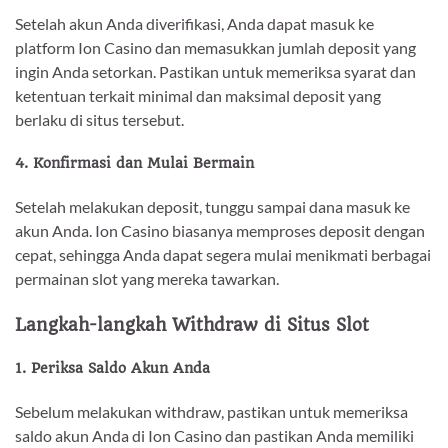
Setelah akun Anda diverifikasi, Anda dapat masuk ke
platform Ion Casino dan memasukkan jumlah deposit yang
ingin Anda setorkan. Pastikan untuk memeriksa syarat dan
ketentuan terkait minimal dan maksimal deposit yang
berlaku di situs tersebut.
4. Konfirmasi dan Mulai Bermain
Setelah melakukan deposit, tunggu sampai dana masuk ke
akun Anda. Ion Casino biasanya memproses deposit dengan
cepat, sehingga Anda dapat segera mulai menikmati berbagai
permainan slot yang mereka tawarkan.
Langkah-langkah Withdraw di Situs Slot
1. Periksa Saldo Akun Anda
Sebelum melakukan withdraw, pastikan untuk memeriksa
saldo akun Anda di Ion Casino dan pastikan Anda memiliki