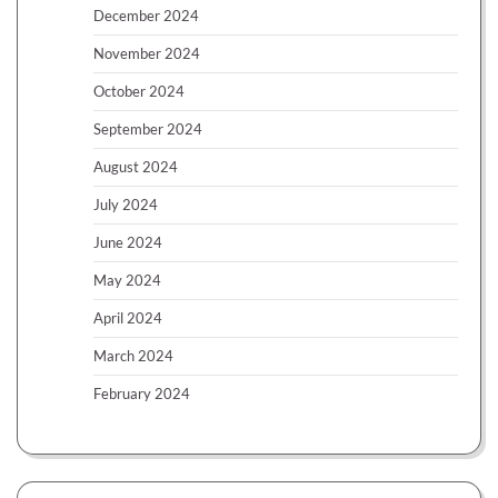
December 2024
November 2024
October 2024
September 2024
August 2024
July 2024
June 2024
May 2024
April 2024
March 2024
February 2024