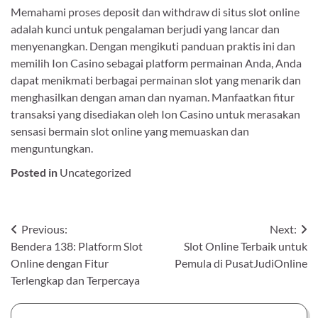
Memahami proses deposit dan withdraw di situs slot online
adalah kunci untuk pengalaman berjudi yang lancar dan
menyenangkan. Dengan mengikuti panduan praktis ini dan
memilih Ion Casino sebagai platform permainan Anda, Anda
dapat menikmati berbagai permainan slot yang menarik dan
menghasilkan dengan aman dan nyaman. Manfaatkan fitur
transaksi yang disediakan oleh Ion Casino untuk merasakan
sensasi bermain slot online yang memuaskan dan
menguntungkan.
Posted in
Uncategorized
Post
Previous:
Next:
Bendera 138: Platform Slot
Slot Online Terbaik untuk
navigation
Online dengan Fitur
Pemula di PusatJudiOnline
Terlengkap dan Terpercaya