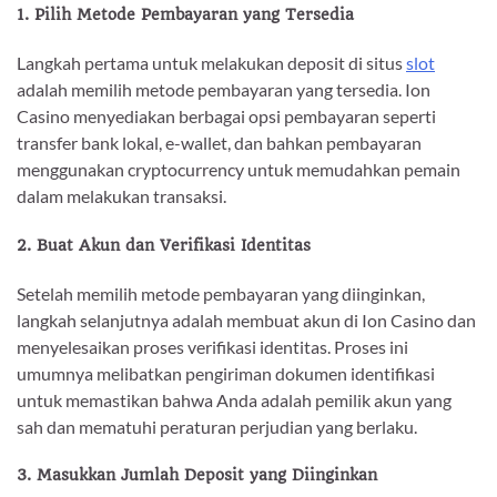
1. Pilih Metode Pembayaran yang Tersedia
Langkah pertama untuk melakukan deposit di situs
slot
adalah memilih metode pembayaran yang tersedia. Ion
Casino menyediakan berbagai opsi pembayaran seperti
transfer bank lokal, e-wallet, dan bahkan pembayaran
menggunakan cryptocurrency untuk memudahkan pemain
dalam melakukan transaksi.
2. Buat Akun dan Verifikasi Identitas
Setelah memilih metode pembayaran yang diinginkan,
langkah selanjutnya adalah membuat akun di Ion Casino dan
menyelesaikan proses verifikasi identitas. Proses ini
umumnya melibatkan pengiriman dokumen identifikasi
untuk memastikan bahwa Anda adalah pemilik akun yang
sah dan mematuhi peraturan perjudian yang berlaku.
3. Masukkan Jumlah Deposit yang Diinginkan