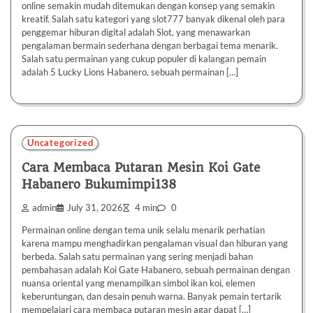
online semakin mudah ditemukan dengan konsep yang semakin
kreatif. Salah satu kategori yang slot777 banyak dikenal oleh para
penggemar hiburan digital adalah Slot, yang menawarkan
pengalaman bermain sederhana dengan berbagai tema menarik.
Salah satu permainan yang cukup populer di kalangan pemain
adalah 5 Lucky Lions Habanero, sebuah permainan […]
Uncategorized
Cara Membaca Putaran Mesin Koi Gate
Habanero Bukumimpi138
admin
July 31, 2026
4 min
0
Permainan online dengan tema unik selalu menarik perhatian
karena mampu menghadirkan pengalaman visual dan hiburan yang
berbeda. Salah satu permainan yang sering menjadi bahan
pembahasan adalah Koi Gate Habanero, sebuah permainan dengan
nuansa oriental yang menampilkan simbol ikan koi, elemen
keberuntungan, dan desain penuh warna. Banyak pemain tertarik
mempelajari cara membaca putaran mesin agar dapat […]