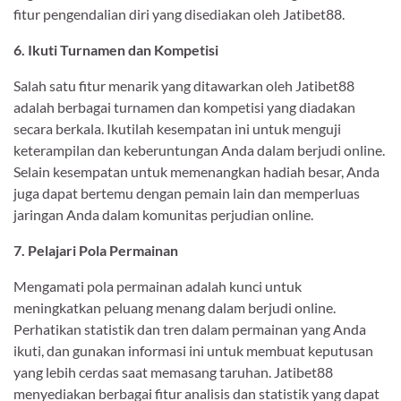
fitur pengendalian diri yang disediakan oleh Jatibet88.
6. Ikuti Turnamen dan Kompetisi
Salah satu fitur menarik yang ditawarkan oleh Jatibet88
adalah berbagai turnamen dan kompetisi yang diadakan
secara berkala. Ikutilah kesempatan ini untuk menguji
keterampilan dan keberuntungan Anda dalam berjudi online.
Selain kesempatan untuk memenangkan hadiah besar, Anda
juga dapat bertemu dengan pemain lain dan memperluas
jaringan Anda dalam komunitas perjudian online.
7. Pelajari Pola Permainan
Mengamati pola permainan adalah kunci untuk
meningkatkan peluang menang dalam berjudi online.
Perhatikan statistik dan tren dalam permainan yang Anda
ikuti, dan gunakan informasi ini untuk membuat keputusan
yang lebih cerdas saat memasang taruhan. Jatibet88
menyediakan berbagai fitur analisis dan statistik yang dapat