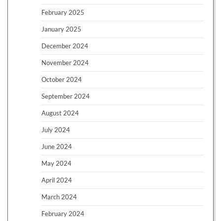
February 2025
January 2025
December 2024
November 2024
October 2024
September 2024
August 2024
July 2024
June 2024
May 2024
April 2024
March 2024
February 2024