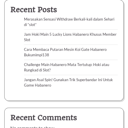
Recent Posts
Merasakan Sensasi Withdraw Berkali-kali dalam Sehari
di “slot”
Jam Hoki Main 5 Lucky Lions Habanero Khusus Member
Slot
Cara Membaca Putaran Mesin Koi Gate Habanero
Bukumimpi138
Challenge Main Habanero Mata Tertutup: Hoki atau
Rungkad di Slot?
Jangan Asal Spin! Gunakan Trik Superbandar Ini Untuk
Game Habanero
Recent Comments
No comments to show.