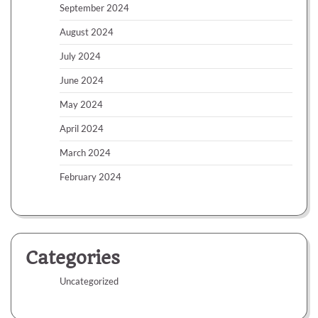
September 2024
August 2024
July 2024
June 2024
May 2024
April 2024
March 2024
February 2024
Categories
Uncategorized