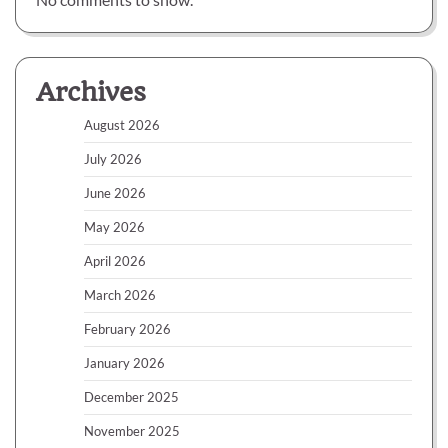
Archives
August 2026
July 2026
June 2026
May 2026
April 2026
March 2026
February 2026
January 2026
December 2025
November 2025