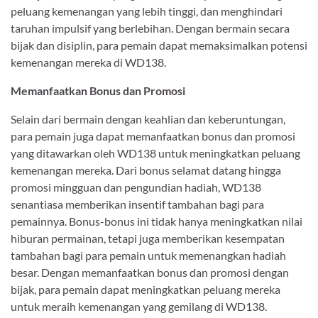
peluang kemenangan yang lebih tinggi, dan menghindari
taruhan impulsif yang berlebihan. Dengan bermain secara
bijak dan disiplin, para pemain dapat memaksimalkan potensi
kemenangan mereka di WD138.
Memanfaatkan Bonus dan Promosi
Selain dari bermain dengan keahlian dan keberuntungan,
para pemain juga dapat memanfaatkan bonus dan promosi
yang ditawarkan oleh WD138 untuk meningkatkan peluang
kemenangan mereka. Dari bonus selamat datang hingga
promosi mingguan dan pengundian hadiah, WD138
senantiasa memberikan insentif tambahan bagi para
pemainnya. Bonus-bonus ini tidak hanya meningkatkan nilai
hiburan permainan, tetapi juga memberikan kesempatan
tambahan bagi para pemain untuk memenangkan hadiah
besar. Dengan memanfaatkan bonus dan promosi dengan
bijak, para pemain dapat meningkatkan peluang mereka
untuk meraih kemenangan yang gemilang di WD138.