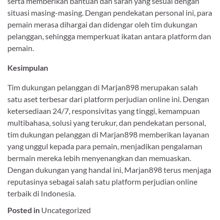
serta memberikan bantuan dan saran yang sesuai dengan
situasi masing-masing. Dengan pendekatan personal ini, para
pemain merasa dihargai dan didengar oleh tim dukungan
pelanggan, sehingga memperkuat ikatan antara platform dan
pemain.
Kesimpulan
Tim dukungan pelanggan di Marjan898 merupakan salah
satu aset terbesar dari platform perjudian online ini. Dengan
ketersediaan 24/7, responsivitas yang tinggi, kemampuan
multibahasa, solusi yang terukur, dan pendekatan personal,
tim dukungan pelanggan di Marjan898 memberikan layanan
yang unggul kepada para pemain, menjadikan pengalaman
bermain mereka lebih menyenangkan dan memuaskan.
Dengan dukungan yang handal ini, Marjan898 terus menjaga
reputasinya sebagai salah satu platform perjudian online
terbaik di Indonesia.
Posted in
Uncategorized