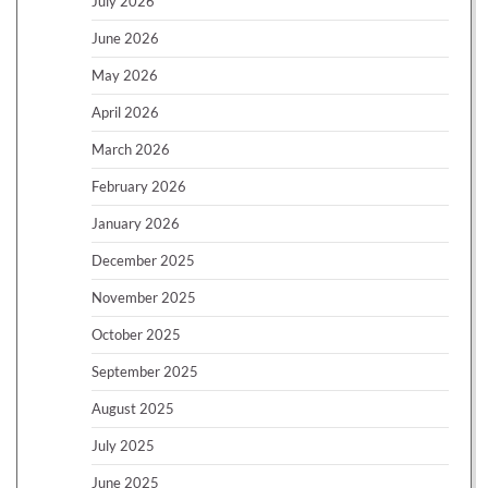
July 2026
June 2026
May 2026
April 2026
March 2026
February 2026
January 2026
December 2025
November 2025
October 2025
September 2025
August 2025
July 2025
June 2025