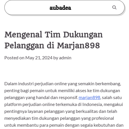
Skip
aubadea
to
content
Mengenal Tim Dukungan
Pelanggan di Marjan898
Posted on
May 21, 2024
by
admin
Dalam industri perjudian online yang semakin berkembang,
penting bagi pemain untuk memiliki akses ke tim dukungan
pelanggan yang handal dan responsif.
marjan898
, salah satu
platform perjudian online terkemuka di Indonesia, mengakui
pentingnya layanan pelanggan yang berkualitas dan telah
menyediakan tim dukungan pelanggan yang profesional
untuk membantu para pemain dengan segala kebutuhan dan