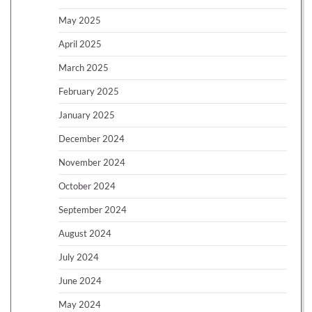
May 2025
April 2025
March 2025
February 2025
January 2025
December 2024
November 2024
October 2024
September 2024
August 2024
July 2024
June 2024
May 2024