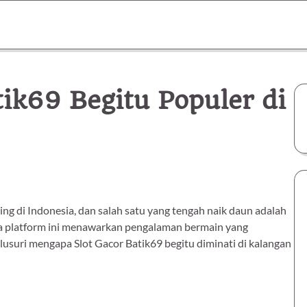
ik69 Begitu Populer di
ring di Indonesia, dan salah satu yang tengah naik daun adalah
ena platform ini menawarkan pengalaman bermain yang
usuri mengapa Slot Gacor Batik69 begitu diminati di kalangan