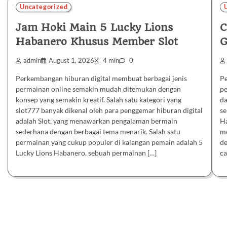
Uncategorized
Jam Hoki Main 5 Lucky Lions
C
Habanero Khusus Member Slot
G
admin
August 1, 2026
4 min
0
Perkembangan hiburan digital membuat berbagai jenis
Pe
permainan online semakin mudah ditemukan dengan
p
konsep yang semakin kreatif. Salah satu kategori yang
da
slot777 banyak dikenal oleh para penggemar hiburan digital
se
adalah Slot, yang menawarkan pengalaman bermain
Ha
sederhana dengan berbagai tema menarik. Salah satu
me
permainan yang cukup populer di kalangan pemain adalah 5
de
Lucky Lions Habanero, sebuah permainan […]
ca