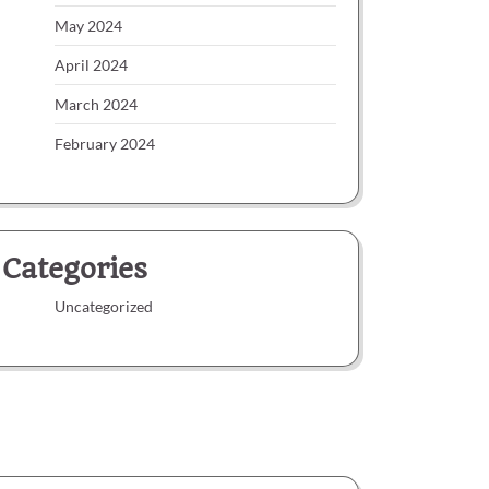
May 2024
April 2024
March 2024
February 2024
Categories
Uncategorized