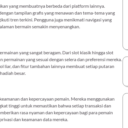
ikan yang membuatnya berbeda dari platform lainnya.
 dengan tampilan grafis yang menawan dan tema-tema yang
kuti tren terkini. Pengguna juga menikmati navigasi yang
galaman bermain semakin menyenangkan.
ermainan yang sangat beragam. Dari slot klasik hingga slot
n permainan yang sesuai dengan selera dan preferensi mereka.
mbol liar, dan fitur tambahan lainnya membuat setiap putaran
hadiah besar.
ap keamanan dan kepercayaan pemain. Mereka menggunakan
gkat tinggi untuk memastikan bahwa setiap transaksi dan
 memberikan rasa nyaman dan kepercayaan bagi para pemain
privasi dan keamanan data mereka.