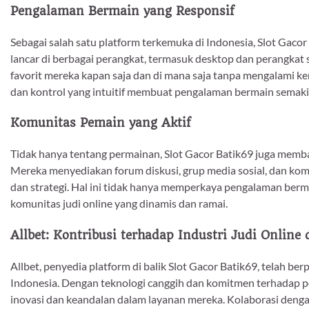
Pengalaman Bermain yang Responsif
Sebagai salah satu platform terkemuka di Indonesia, Slot Gac
lancar di berbagai perangkat, termasuk desktop dan perangkat
favorit mereka kapan saja dan di mana saja tanpa mengalami kend
dan kontrol yang intuitif membuat pengalaman bermain sema
Komunitas Pemain yang Aktif
Tidak hanya tentang permainan, Slot Gacor Batik69 juga memb
Mereka menyediakan forum diskusi, grup media sosial, dan komu
dan strategi. Hal ini tidak hanya memperkaya pengalaman berm
komunitas judi online yang dinamis dan ramai.
Allbet: Kontribusi terhadap Industri Judi Online 
Allbet, penyedia platform di balik Slot Gacor Batik69, telah be
Indonesia. Dengan teknologi canggih dan komitmen terhadap 
inovasi dan keandalan dalam layanan mereka. Kolaborasi den