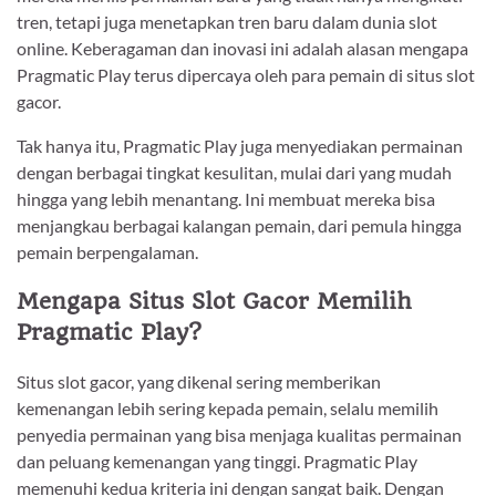
tren, tetapi juga menetapkan tren baru dalam dunia slot
online. Keberagaman dan inovasi ini adalah alasan mengapa
Pragmatic Play terus dipercaya oleh para pemain di situs slot
gacor.
Tak hanya itu, Pragmatic Play juga menyediakan permainan
dengan berbagai tingkat kesulitan, mulai dari yang mudah
hingga yang lebih menantang. Ini membuat mereka bisa
menjangkau berbagai kalangan pemain, dari pemula hingga
pemain berpengalaman.
Mengapa Situs Slot Gacor Memilih
Pragmatic Play?
Situs slot gacor, yang dikenal sering memberikan
kemenangan lebih sering kepada pemain, selalu memilih
penyedia permainan yang bisa menjaga kualitas permainan
dan peluang kemenangan yang tinggi. Pragmatic Play
memenuhi kedua kriteria ini dengan sangat baik. Dengan