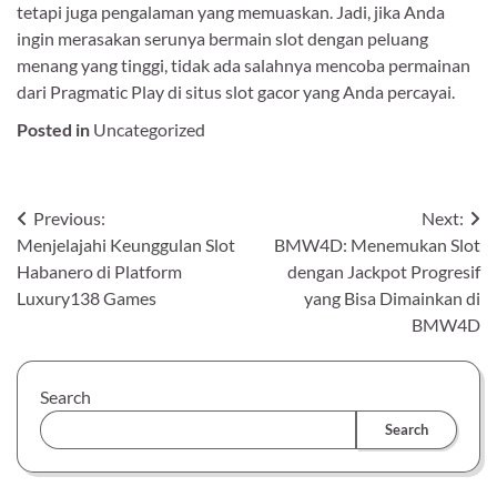
tetapi juga pengalaman yang memuaskan. Jadi, jika Anda
ingin merasakan serunya bermain slot dengan peluang
menang yang tinggi, tidak ada salahnya mencoba permainan
dari Pragmatic Play di situs slot gacor yang Anda percayai.
Posted in
Uncategorized
Post
Previous:
Next:
Menjelajahi Keunggulan Slot
BMW4D: Menemukan Slot
navigation
Habanero di Platform
dengan Jackpot Progresif
Luxury138 Games
yang Bisa Dimainkan di
BMW4D
Search
Search