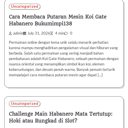
Uncategorized
Cara Membaca Putaran Mesin Koi Gate
Habanero Bukumimpi138
admin
July 31, 2026
4 min
0
Permainan online dengan tema unik selalu menarik perhatian
karena mampu menghadirkan pengalaman visual dan hiburan yang
berbeda. Salah satu permainan yang sering menjadi bahan
pembahasan adalah Koi Gate Habanero, sebuah permainan dengan
nuansa oriental yang menampilkan simbol ikan koi, elemen
keberuntungan, dan desain penuh warna. Banyak pemain tertarik
mempelajari cara membaca putaran mesin agar dapat […]
Uncategorized
Challenge Main Habanero Mata Tertutup:
Hoki atau Rungkad di Slot?