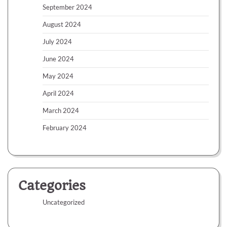
September 2024
August 2024
July 2024
June 2024
May 2024
April 2024
March 2024
February 2024
Categories
Uncategorized