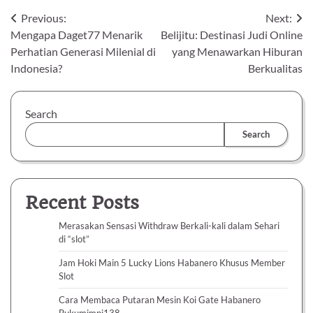
Post
Previous:
Next:
Mengapa Daget77 Menarik
Belijitu: Destinasi Judi Online
navigation
Perhatian Generasi Milenial di
yang Menawarkan Hiburan
Indonesia?
Berkualitas
Search
Search
Recent Posts
Merasakan Sensasi Withdraw Berkali-kali dalam Sehari
di “slot”
Jam Hoki Main 5 Lucky Lions Habanero Khusus Member
Slot
Cara Membaca Putaran Mesin Koi Gate Habanero