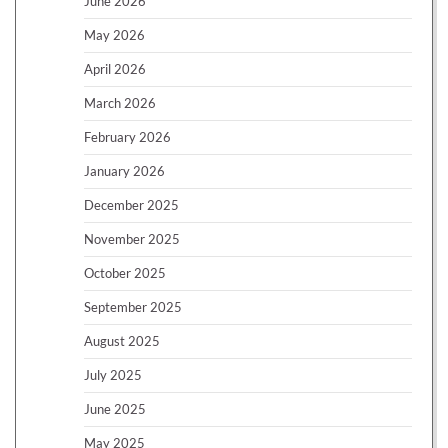
June 2026
May 2026
April 2026
March 2026
February 2026
January 2026
December 2025
November 2025
October 2025
September 2025
August 2025
July 2025
June 2025
May 2025