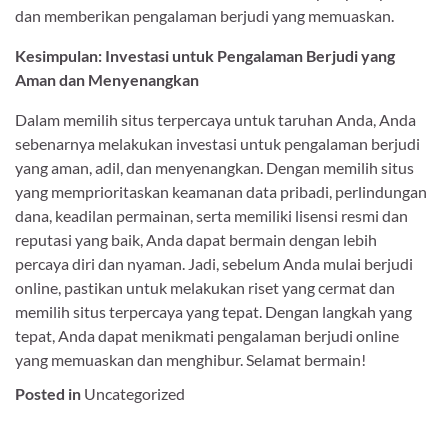
dan memberikan pengalaman berjudi yang memuaskan.
Kesimpulan: Investasi untuk Pengalaman Berjudi yang
Aman dan Menyenangkan
Dalam memilih situs terpercaya untuk taruhan Anda, Anda
sebenarnya melakukan investasi untuk pengalaman berjudi
yang aman, adil, dan menyenangkan. Dengan memilih situs
yang memprioritaskan keamanan data pribadi, perlindungan
dana, keadilan permainan, serta memiliki lisensi resmi dan
reputasi yang baik, Anda dapat bermain dengan lebih
percaya diri dan nyaman. Jadi, sebelum Anda mulai berjudi
online, pastikan untuk melakukan riset yang cermat dan
memilih situs terpercaya yang tepat. Dengan langkah yang
tepat, Anda dapat menikmati pengalaman berjudi online
yang memuaskan dan menghibur. Selamat bermain!
Posted in
Uncategorized