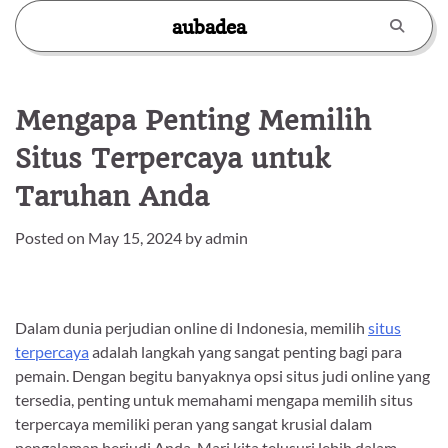
Skip
aubadea
to
content
Mengapa Penting Memilih
Situs Terpercaya untuk
Taruhan Anda
Posted on
May 15, 2024
by
admin
Dalam dunia perjudian online di Indonesia, memilih
situs
terpercaya
adalah langkah yang sangat penting bagi para
pemain. Dengan begitu banyaknya opsi situs judi online yang
tersedia, penting untuk memahami mengapa memilih situs
terpercaya memiliki peran yang sangat krusial dalam
pengalaman berjudi Anda. Mari kita telusuri lebih dalam