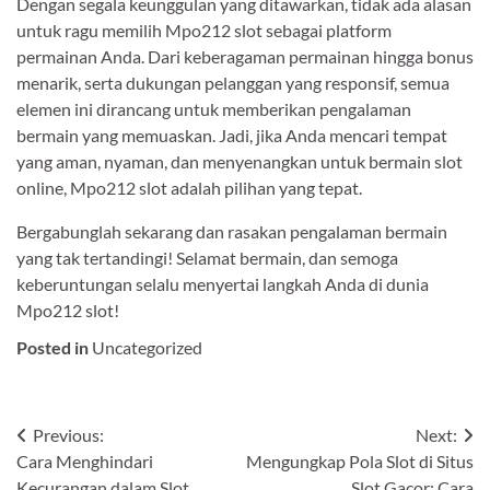
Dengan segala keunggulan yang ditawarkan, tidak ada alasan
untuk ragu memilih Mpo212 slot sebagai platform
permainan Anda. Dari keberagaman permainan hingga bonus
menarik, serta dukungan pelanggan yang responsif, semua
elemen ini dirancang untuk memberikan pengalaman
bermain yang memuaskan. Jadi, jika Anda mencari tempat
yang aman, nyaman, dan menyenangkan untuk bermain slot
online, Mpo212 slot adalah pilihan yang tepat.
Bergabunglah sekarang dan rasakan pengalaman bermain
yang tak tertandingi! Selamat bermain, dan semoga
keberuntungan selalu menyertai langkah Anda di dunia
Mpo212 slot!
Posted in
Uncategorized
Post
Previous:
Next:
Cara Menghindari
Mengungkap Pola Slot di Situs
navigation
Kecurangan dalam Slot
Slot Gacor: Cara