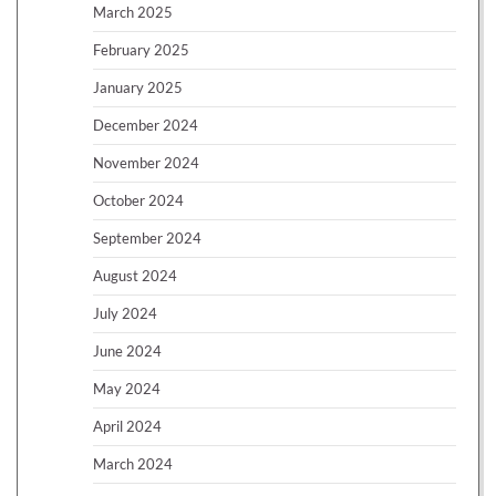
March 2025
February 2025
January 2025
December 2024
November 2024
October 2024
September 2024
August 2024
July 2024
June 2024
May 2024
April 2024
March 2024