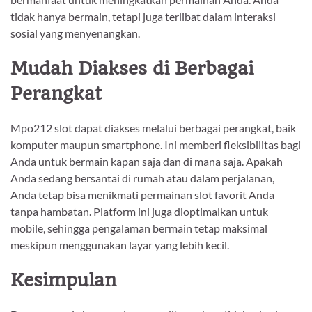
tidak hanya bermain, tetapi juga terlibat dalam interaksi
sosial yang menyenangkan.
Mudah Diakses di Berbagai
Perangkat
Mpo212 slot dapat diakses melalui berbagai perangkat, baik
komputer maupun smartphone. Ini memberi fleksibilitas bagi
Anda untuk bermain kapan saja dan di mana saja. Apakah
Anda sedang bersantai di rumah atau dalam perjalanan,
Anda tetap bisa menikmati permainan slot favorit Anda
tanpa hambatan. Platform ini juga dioptimalkan untuk
mobile, sehingga pengalaman bermain tetap maksimal
meskipun menggunakan layar yang lebih kecil.
Kesimpulan