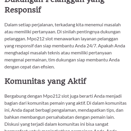
Responsif
Dalam setiap perjalanan, terkadang kita menemui masalah
atau memiliki pertanyaan. Di sinilah pentingnya dukungan
pelanggan. Mpo212 slot menawarkan layanan pelanggan
yang responsif dan siap membantu Anda 24/7. Apakah Anda
menghadapi masalah teknis atau memiliki pertanyaan
mengenai permainan, tim dukungan siap membantu Anda
dengan cepat dan efisien.
Komunitas yang Aktif
Bergabung dengan Mpo212 slot juga berarti Anda menjadi
bagian dari komunitas pemain yang aktif. Di dalam komunitas
ini, Anda dapat berbagi pengalaman, mendapatkan tips, dan
bahkan membangun persahabatan dengan pemain lain.
Diskusi yang terjadi dalam komunitas ini bisa sangat
bermanfaat untuk meningkatkan permainan Anda. Anda