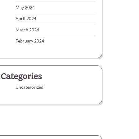
May 2024
April 2024
March 2024
February 2024
Categories
Uncategorized