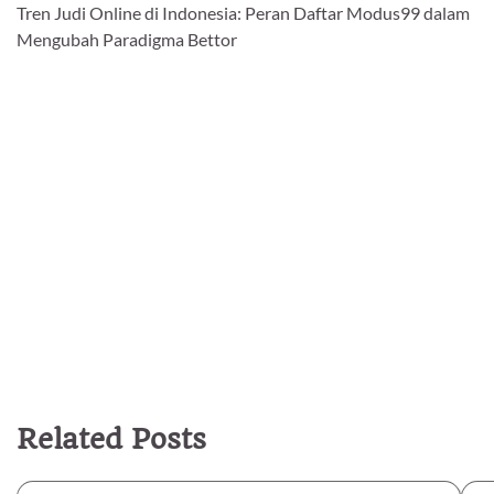
Tren Judi Online di Indonesia: Peran Daftar Modus99 dalam
navigation
Mengubah Paradigma Bettor
Related Posts