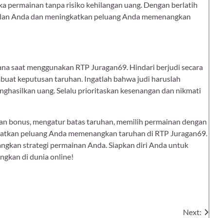
 permainan tanpa risiko kehilangan uang. Dengan berlatih
ilan Anda dan meningkatkan peluang Anda memenangkan
ksana saat menggunakan RTP Juragan69. Hindari berjudi secara
mbuat keputusan taruhan. Ingatlah bahwa judi haruslah
nghasilkan uang. Selalu prioritaskan kesenangan dan nikmati
 bonus, mengatur batas taruhan, memilih permainan dengan
gkatkan peluang Anda memenangkan taruhan di RTP Juragan69.
bangkan strategi permainan Anda. Siapkan diri Anda untuk
gkan di dunia online!
Next: