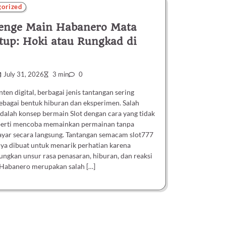
gorized
lenge Main Habanero Mata
tup: Hoki atau Rungkad di
July 31, 2026
3 min
0
nten digital, berbagai jenis tantangan sering
ebagai bentuk hiburan dan eksperimen. Salah
dalah konsep bermain Slot dengan cara yang tidak
eperti mencoba memainkan permainan tanpa
ayar secara langsung. Tantangan semacam slot777
nya dibuat untuk menarik perhatian karena
ngkan unsur rasa penasaran, hiburan, dan reaksi
 Habanero merupakan salah […]