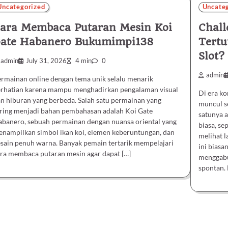
Uncategorized
Uncate
ara Membaca Putaran Mesin Koi
Chal
ate Habanero Bukumimpi138
Tertu
Slot?
admin
July 31, 2026
4 min
0
admin
rmainan online dengan tema unik selalu menarik
erhatian karena mampu menghadirkan pengalaman visual
Di era ko
n hiburan yang berbeda. Salah satu permainan yang
muncul s
ring menjadi bahan pembahasan adalah Koi Gate
satunya a
banero, sebuah permainan dengan nuansa oriental yang
biasa, s
nampilkan simbol ikan koi, elemen keberuntungan, dan
melihat l
sain penuh warna. Banyak pemain tertarik mempelajari
ini biasa
ra membaca putaran mesin agar dapat […]
menggabu
spontan.