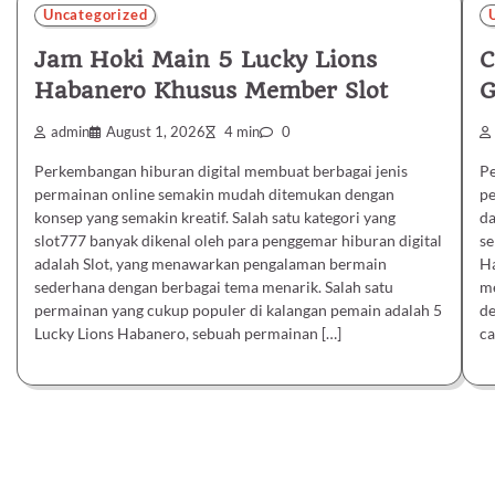
Uncategorized
Jam Hoki Main 5 Lucky Lions
C
Habanero Khusus Member Slot
G
admin
August 1, 2026
4 min
0
Perkembangan hiburan digital membuat berbagai jenis
Pe
permainan online semakin mudah ditemukan dengan
p
konsep yang semakin kreatif. Salah satu kategori yang
da
slot777 banyak dikenal oleh para penggemar hiburan digital
se
adalah Slot, yang menawarkan pengalaman bermain
Ha
sederhana dengan berbagai tema menarik. Salah satu
me
permainan yang cukup populer di kalangan pemain adalah 5
de
Lucky Lions Habanero, sebuah permainan […]
ca