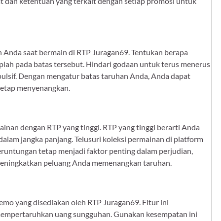
dan ketentuan yang terkait dengan setiap promosi untuk
an Anda saat bermain di RTP Juragan69. Tentukan berapa
plah pada batas tersebut. Hindari godaan untuk terus menerus
ulsif. Dengan mengatur batas taruhan Anda, Anda dapat
 tetap menyenangkan.
ainan dengan RTP yang tinggi. RTP yang tinggi berarti Anda
alam jangka panjang. Telusuri koleksi permainan di platform
runtungan tetap menjadi faktor penting dalam perjudian,
meningkatkan peluang Anda memenangkan taruhan.
o yang disediakan oleh RTP Juragan69. Fitur ini
empertaruhkan uang sungguhan. Gunakan kesempatan ini