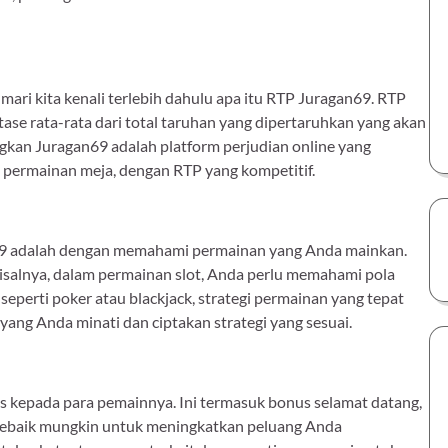
ri kita kenali terlebih dahulu apa itu RTP Juragan69. RTP
ase rata-rata dari total taruhan yang dipertaruhkan yang akan
gkan Juragan69 adalah platform perjudian online yang
 permainan meja, dengan RTP yang kompetitif.
69 adalah dengan memahami permainan yang Anda mainkan.
Misalnya, dalam permainan slot, Anda perlu memahami pola
perti poker atau blackjack, strategi permainan yang tepat
ang Anda minati dan ciptakan strategi yang sesuai.
 kepada para pemainnya. Ini termasuk bonus selamat datang,
i sebaik mungkin untuk meningkatkan peluang Anda