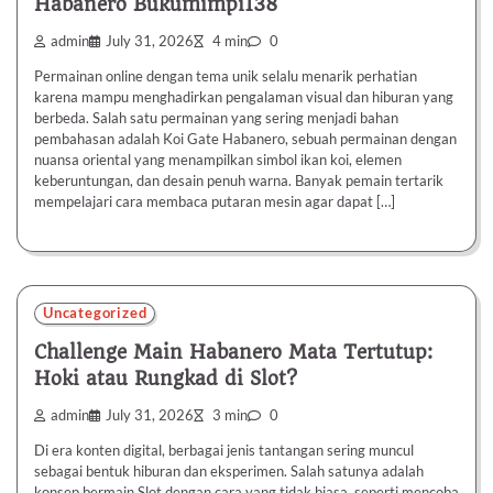
Habanero Bukumimpi138
admin
July 31, 2026
4 min
0
Permainan online dengan tema unik selalu menarik perhatian
karena mampu menghadirkan pengalaman visual dan hiburan yang
berbeda. Salah satu permainan yang sering menjadi bahan
pembahasan adalah Koi Gate Habanero, sebuah permainan dengan
nuansa oriental yang menampilkan simbol ikan koi, elemen
keberuntungan, dan desain penuh warna. Banyak pemain tertarik
mempelajari cara membaca putaran mesin agar dapat […]
Uncategorized
Challenge Main Habanero Mata Tertutup:
Hoki atau Rungkad di Slot?
admin
July 31, 2026
3 min
0
Di era konten digital, berbagai jenis tantangan sering muncul
sebagai bentuk hiburan dan eksperimen. Salah satunya adalah
konsep bermain Slot dengan cara yang tidak biasa, seperti mencoba