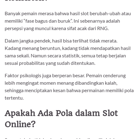
Banyak pemain merasa bahwa hasil slot berubah-ubah atau
memiliki “fase bagus dan buruk”. Ini sebenarnya adalah
persepsi yang muncul karena sifat acak dari RNG.
Dalam jangka pendek, hasil bisa terlihat tidak merata.
Kadang menang beruntun, kadang tidak mendapatkan hasil
sama sekali. Namun secara statistik, semua tetap berjalan
sesuai probabilitas yang sudah ditentukan.
Faktor psikologis juga berperan besar. Pemain cenderung
lebih mengingat momen menang dibandingkan kalah,
sehingga menciptakan kesan bahwa permainan memiliki pola
tertentu.
Apakah Ada Pola dalam Slot
Online?