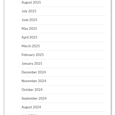
August 2025
July 2025
June 2025
May 2025
April 2025
March 2025
February 2025
January 2025
December 2024
November 2024
October 2024
September 2024
August 2024