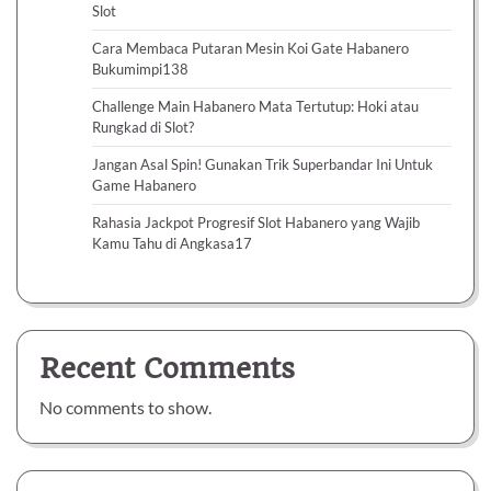
Slot
Cara Membaca Putaran Mesin Koi Gate Habanero
Bukumimpi138
Challenge Main Habanero Mata Tertutup: Hoki atau
Rungkad di Slot?
Jangan Asal Spin! Gunakan Trik Superbandar Ini Untuk
Game Habanero
Rahasia Jackpot Progresif Slot Habanero yang Wajib
Kamu Tahu di Angkasa17
Recent Comments
No comments to show.