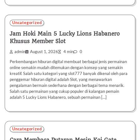
Uncategorized
Jam Hoki Main 5 Lucky Lions Habanero
Khusus Member Slot
admin
August 1, 2026
4 min
0
Perkembangan hiburan digital membuat berbagai jenis permainan
online semakin mudah ditemukan dengan konsep yang semakin
kreatif. Salah satu kategori yang slot777 banyak dikenal oleh para
penggemar hiburan digital adalah Slot, yang menawarkan
pengalaman bermain sederhana dengan berbagai tema menarik.
Salah satu permainan yang cukup populer di kalangan pemain
adalah 5 Lucky Lions Habanero, sebuah permainan […]
Uncategorized
Cara Membaca Putaran Mesin Koi Gate