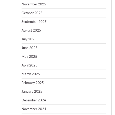
November 2025
October 2025
September 2025
August 2025
July 2025
June 2025
May 2025
April 2025
March 2025
February 2025
January 2025
December 2024
November 2024