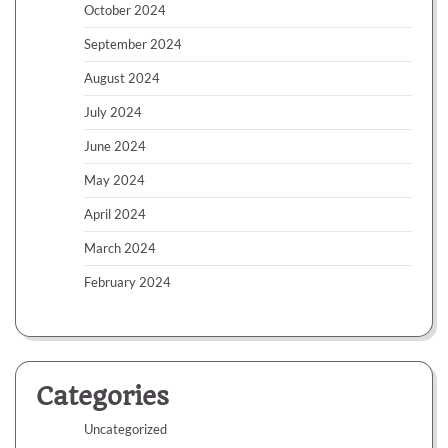
October 2024
September 2024
August 2024
July 2024
June 2024
May 2024
April 2024
March 2024
February 2024
Categories
Uncategorized