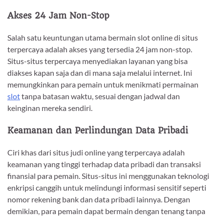
Akses 24 Jam Non-Stop
Salah satu keuntungan utama bermain slot online di situs
terpercaya adalah akses yang tersedia 24 jam non-stop.
Situs-situs terpercaya menyediakan layanan yang bisa
diakses kapan saja dan di mana saja melalui internet. Ini
memungkinkan para pemain untuk menikmati permainan
slot
tanpa batasan waktu, sesuai dengan jadwal dan
keinginan mereka sendiri.
Keamanan dan Perlindungan Data Pribadi
Ciri khas dari situs judi online yang terpercaya adalah
keamanan yang tinggi terhadap data pribadi dan transaksi
finansial para pemain. Situs-situs ini menggunakan teknologi
enkripsi canggih untuk melindungi informasi sensitif seperti
nomor rekening bank dan data pribadi lainnya. Dengan
demikian, para pemain dapat bermain dengan tenang tanpa