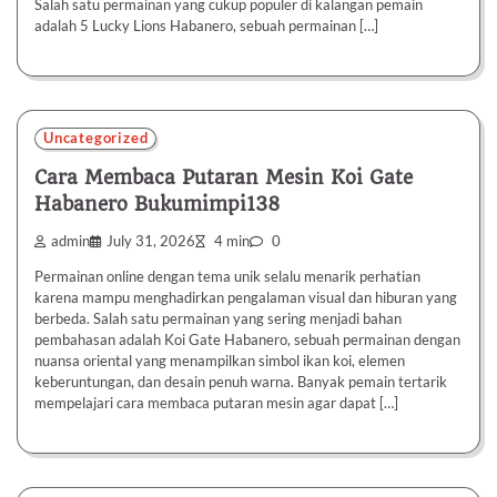
Salah satu permainan yang cukup populer di kalangan pemain
adalah 5 Lucky Lions Habanero, sebuah permainan […]
Uncategorized
Cara Membaca Putaran Mesin Koi Gate
Habanero Bukumimpi138
admin
July 31, 2026
4 min
0
Permainan online dengan tema unik selalu menarik perhatian
karena mampu menghadirkan pengalaman visual dan hiburan yang
berbeda. Salah satu permainan yang sering menjadi bahan
pembahasan adalah Koi Gate Habanero, sebuah permainan dengan
nuansa oriental yang menampilkan simbol ikan koi, elemen
keberuntungan, dan desain penuh warna. Banyak pemain tertarik
mempelajari cara membaca putaran mesin agar dapat […]