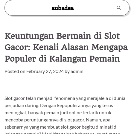
Skip
aubadea
to
content
Keuntungan Bermain di Slot
Gacor: Kenali Alasan Mengapa
Populer di Kalangan Pemain
Posted on
February 27, 2024
by
admin
Slot gacor telah menjadi fenomena yang merajalela di dunia
perjudian daring. Dengan kepopulerannya yang terus
meningkat, banyak pemain judi online tertarik untuk
mencoba peruntungannya di slot gacor. Namun, apa
sebenarnya yang membuat slot gacor begitu diminati di
kalangan pemain? Mari kita telaah beberapa keuntungan