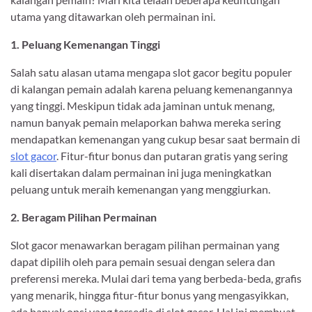
utama yang ditawarkan oleh permainan ini.
1. Peluang Kemenangan Tinggi
Salah satu alasan utama mengapa slot gacor begitu populer
di kalangan pemain adalah karena peluang kemenangannya
yang tinggi. Meskipun tidak ada jaminan untuk menang,
namun banyak pemain melaporkan bahwa mereka sering
mendapatkan kemenangan yang cukup besar saat bermain di
slot gacor
. Fitur-fitur bonus dan putaran gratis yang sering
kali disertakan dalam permainan ini juga meningkatkan
peluang untuk meraih kemenangan yang menggiurkan.
2. Beragam Pilihan Permainan
Slot gacor menawarkan beragam pilihan permainan yang
dapat dipilih oleh para pemain sesuai dengan selera dan
preferensi mereka. Mulai dari tema yang berbeda-beda, grafis
yang menarik, hingga fitur-fitur bonus yang mengasyikkan,
ada banyak opsi yang tersedia di slot gacor. Hal ini membuat