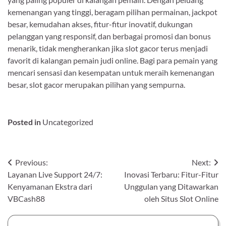
kemenangan yang tinggi, beragam pilihan permainan, jackpot
besar, kemudahan akses, fitur-fitur inovatif, dukungan
pelanggan yang responsif, dan berbagai promosi dan bonus
menarik, tidak mengherankan jika slot gacor terus menjadi
favorit di kalangan pemain judi online. Bagi para pemain yang
mencari sensasi dan kesempatan untuk meraih kemenangan
besar, slot gacor merupakan pilihan yang sempurna.
Posted in
Uncategorized
Post
Previous:
Next:
Layanan Live Support 24/7:
Inovasi Terbaru: Fitur-Fitur
navigation
Kenyamanan Ekstra dari
Unggulan yang Ditawarkan
VBCash88
oleh Situs Slot Online