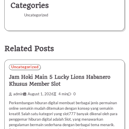
Categories
Uncategorized
Related Posts
Uncategorized
Jam Hoki Main 5 Lucky Lions Habanero
Khusus Member Slot
admin
August 1, 2026
4 min
0
Perkembangan hiburan digital membuat berbagai jenis permainan
online semakin mudah ditemukan dengan konsep yang semakin
kreatif. Salah satu kategori yang slot777 banyak dikenal oleh para
penggemar hiburan digital adalah Slot, yang menawarkan
pengalaman bermain sederhana dengan berbagai tema menarik.