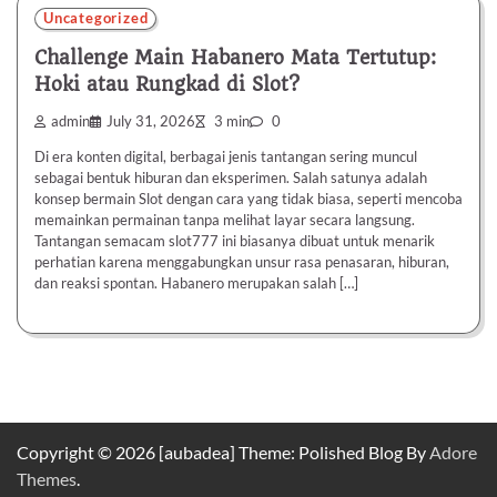
Uncategorized
Challenge Main Habanero Mata Tertutup:
Hoki atau Rungkad di Slot?
admin
July 31, 2026
3 min
0
Di era konten digital, berbagai jenis tantangan sering muncul
sebagai bentuk hiburan dan eksperimen. Salah satunya adalah
konsep bermain Slot dengan cara yang tidak biasa, seperti mencoba
memainkan permainan tanpa melihat layar secara langsung.
Tantangan semacam slot777 ini biasanya dibuat untuk menarik
perhatian karena menggabungkan unsur rasa penasaran, hiburan,
dan reaksi spontan. Habanero merupakan salah […]
Copyright © 2026 [aubadea] Theme: Polished Blog By
Adore
Themes
.