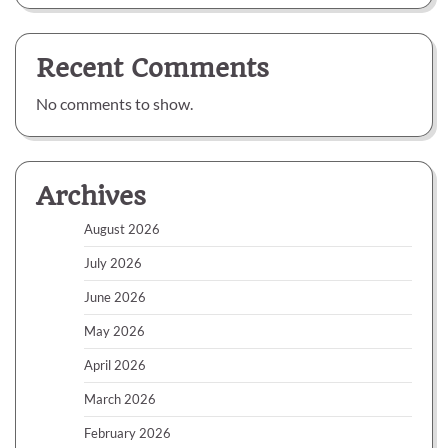
Recent Comments
No comments to show.
Archives
August 2026
July 2026
June 2026
May 2026
April 2026
March 2026
February 2026