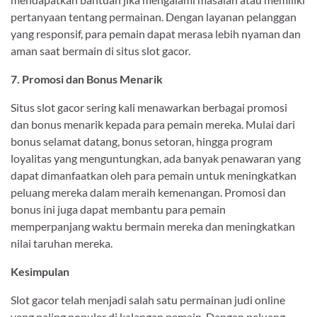
pertanyaan tentang permainan. Dengan layanan pelanggan
yang responsif, para pemain dapat merasa lebih nyaman dan
aman saat bermain di situs slot gacor.
7. Promosi dan Bonus Menarik
Situs slot gacor sering kali menawarkan berbagai promosi
dan bonus menarik kepada para pemain mereka. Mulai dari
bonus selamat datang, bonus setoran, hingga program
loyalitas yang menguntungkan, ada banyak penawaran yang
dapat dimanfaatkan oleh para pemain untuk meningkatkan
peluang mereka dalam meraih kemenangan. Promosi dan
bonus ini juga dapat membantu para pemain
memperpanjang waktu bermain mereka dan meningkatkan
nilai taruhan mereka.
Kesimpulan
Slot gacor telah menjadi salah satu permainan judi online
yang paling populer di kalangan pemain. Dengan peluang