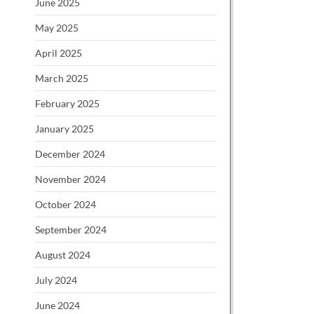
June 2025
May 2025
April 2025
March 2025
February 2025
January 2025
December 2024
November 2024
October 2024
September 2024
August 2024
July 2024
June 2024