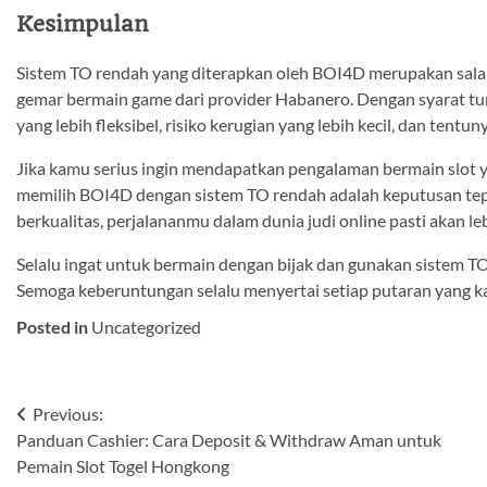
Kesimpulan
Sistem TO rendah yang diterapkan oleh BOI4D merupakan sala
gemar bermain game dari provider Habanero. Dengan syarat tu
yang lebih fleksibel, risiko kerugian yang lebih kecil, dan ten
Jika kamu serius ingin mendapatkan pengalaman bermain slot
memilih BOI4D dengan sistem TO rendah adalah keputusan tep
berkualitas, perjalananmu dalam dunia judi online pasti akan l
Selalu ingat untuk bermain dengan bijak dan gunakan sistem TO
Semoga keberuntungan selalu menyertai setiap putaran yang 
Posted in
Uncategorized
Post
Previous:
Panduan Cashier: Cara Deposit & Withdraw Aman untuk
navigation
Pemain Slot Togel Hongkong