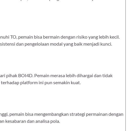
hi TO, pemain bisa bermain dengan risiko yang lebih kecil.
nsistensi dan pengelolaan modal yang baik menjadi kunci.
ri pihak BOI4D. Pemain merasa lebih dihargai dan tidak
 terhadap platform ini pun semakin kuat.
tinggi, pemain bisa mengembangkan strategi permainan dengan
 kesabaran dan analisa pola.