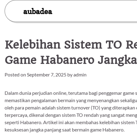
Skip
aubadea
to
content
Kelebihan Sistem TO 
Game Habanero Jangka
Posted on
September 7, 2025
by
admin
Dalam dunia perjudian online, terutama bagi penggemar game sl
memastikan pengalaman bermain yang menyenangkan sekaligus
oleh para pemain adalah sistem turnover (TO) yang diterapkan o
terpercaya, dikenal dengan sistem TO rendah yang sangat men
seperti Habanero. Artikel ini akan membahas kelebihan sistem
kesuksesan jangka panjang saat bermain game Habanero.