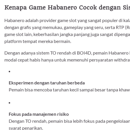
Kenapa Game Habanero Cocok dengan S
Habanero adalah provider game slot yang sangat populer di ka
dengan grafis yang memukau, gameplay yang seru, serta RTP (R
game slot lain, keberhasilan jangka panjang juga sangat dipen
platform tempat mereka bermain.
Dengan adanya sistem TO rendah di BOI4D, pemain Habanero bi
modal cepat habis hanya untuk memenuhi persyaratan withdra
Eksperimen dengan taruhan berbeda
Pemain bisa mencoba taruhan kecil sampai besar tanpa khawa
Fokus pada manajemen risiko
Dengan TO rendah, pemain bisa lebih fokus pada pengelolaa
syarat penarikan.