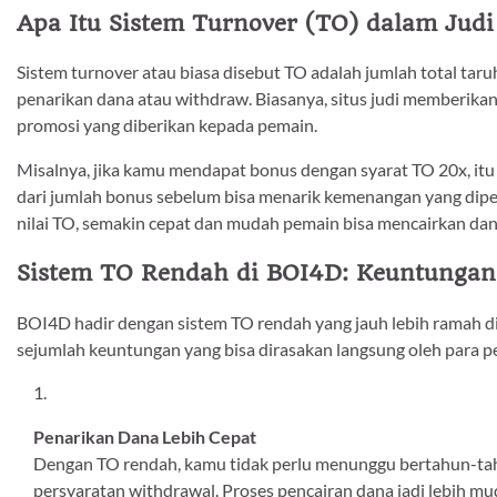
Apa Itu Sistem Turnover (TO) dalam Judi
Sistem turnover atau biasa disebut TO adalah jumlah total ta
penarikan dana atau withdraw. Biasanya, situs judi memberikan
promosi yang diberikan kepada pemain.
Misalnya, jika kamu mendapat bonus dengan syarat TO 20x, itu 
dari jumlah bonus sebelum bisa menarik kemenangan yang diper
nilai TO, semakin cepat dan mudah pemain bisa mencairkan d
Sistem TO Rendah di BOI4D: Keuntungan
BOI4D hadir dengan sistem TO rendah yang jauh lebih ramah di
sejumlah keuntungan yang bisa dirasakan langsung oleh para 
Penarikan Dana Lebih Cepat
Dengan TO rendah, kamu tidak perlu menunggu bertahun-ta
persyaratan withdrawal. Proses pencairan dana jadi lebih m