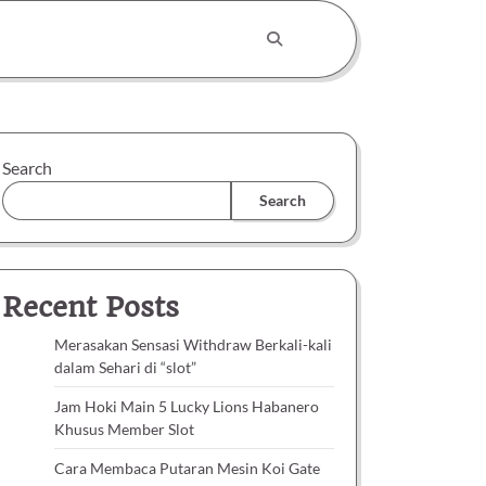
Search
Search
Recent Posts
Merasakan Sensasi Withdraw Berkali-kali
dalam Sehari di “slot”
Jam Hoki Main 5 Lucky Lions Habanero
Khusus Member Slot
Cara Membaca Putaran Mesin Koi Gate