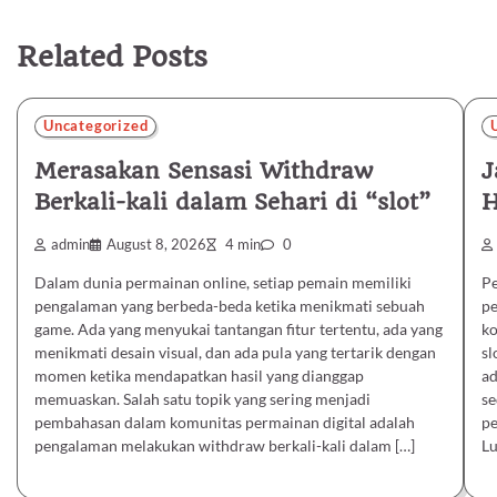
Related Posts
Uncategorized
Merasakan Sensasi Withdraw
J
Berkali-kali dalam Sehari di “slot”
H
admin
August 8, 2026
4 min
0
Dalam dunia permainan online, setiap pemain memiliki
Pe
pengalaman yang berbeda-beda ketika menikmati sebuah
p
game. Ada yang menyukai tantangan fitur tertentu, ada yang
ko
menikmati desain visual, dan ada pula yang tertarik dengan
sl
momen ketika mendapatkan hasil yang dianggap
ad
memuaskan. Salah satu topik yang sering menjadi
se
pembahasan dalam komunitas permainan digital adalah
pe
pengalaman melakukan withdraw berkali-kali dalam […]
Lu