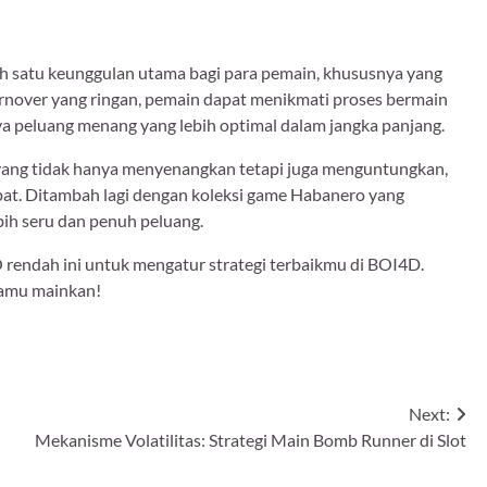
h satu keunggulan utama bagi para pemain, khususnya yang
rnover yang ringan, pemain dapat menikmati proses bermain
tunya peluang menang yang lebih optimal dalam jangka panjang.
 yang tidak hanya menyenangkan tetapi juga menguntungkan,
at. Ditambah lagi dengan koleksi game Habanero yang
ebih seru dan penuh peluang.
 rendah ini untuk mengatur strategi terbaikmu di BOI4D.
kamu mainkan!
Next:
Mekanisme Volatilitas: Strategi Main Bomb Runner di Slot