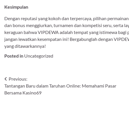
Kesimpulan
Dengan reputasi yang kokoh dan terpercaya, pilihan permainan y
dan bonus menggiurkan, turnamen dan kompetisi seru, serta la
keraguan bahwa VIPDEWA adalah tempat yang istimewa bagi par
jangan lewatkan kesempatan ini! Bergabunglah dengan VIPDEW
yang ditawarkannya!
Posted in
Uncategorized
Post
Previous:
Tantangan Baru dalam Taruhan Online: Memahami Pasar
navigation
Bersama Kasino69