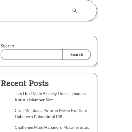
Search
Search
Recent Posts
Jam Hoki Main 5 Lucky Lions Habanero
Khusus Member Slot
Cara Membaca Putaran Mesin Koi Gate
Habanero Bukumimpi138
Challenge Main Habanero Mata Tertutup: