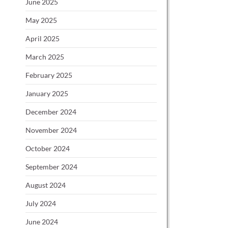
June 2025
May 2025
April 2025
March 2025
February 2025
January 2025
December 2024
November 2024
October 2024
September 2024
August 2024
July 2024
June 2024