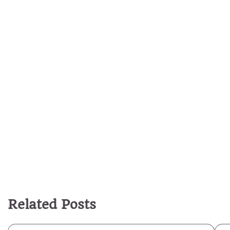
Related Posts