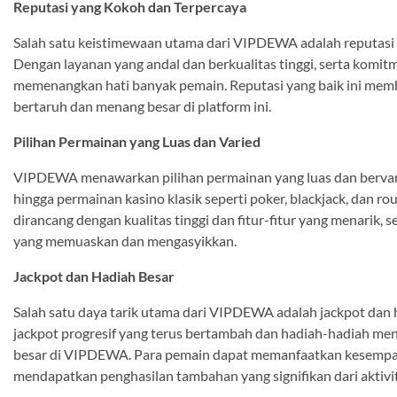
Reputasi yang Kokoh dan Terpercaya
Salah satu keistimewaan utama dari VIPDEWA adalah reputasi y
Dengan layanan yang andal dan berkualitas tinggi, serta kom
memenangkan hati banyak pemain. Reputasi yang baik ini mem
bertaruh dan menang besar di platform ini.
Pilihan Permainan yang Luas dan Varied
VIPDEWA menawarkan pilihan permainan yang luas dan bervaria
hingga permainan kasino klasik seperti poker, blackjack, dan ro
dirancang dengan kualitas tinggi dan fitur-fitur yang menarik
yang memuaskan dan mengasyikkan.
Jackpot dan Hadiah Besar
Salah satu daya tarik utama dari VIPDEWA adalah jackpot dan
jackpot progresif yang terus bertambah dan hadiah-hadiah m
besar di VIPDEWA. Para pemain dapat memanfaatkan kesempat
mendapatkan penghasilan tambahan yang signifikan dari aktivit