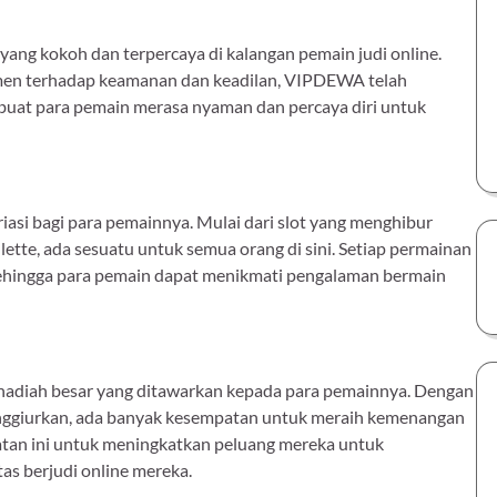
ang kokoh dan terpercaya di kalangan pemain judi online.
itmen terhadap keamanan dan keadilan, VIPDEWA telah
buat para pemain merasa nyaman dan percaya diri untuk
si bagi para pemainnya. Mulai dari slot yang menghibur
ulette, ada sesuatu untuk semua orang di sini. Setiap permainan
, sehingga para pemain dapat menikmati pengalaman bermain
 hadiah besar yang ditawarkan kepada para pemainnya. Dengan
enggiurkan, ada banyak kesempatan untuk meraih kemenangan
an ini untuk meningkatkan peluang mereka untuk
as berjudi online mereka.