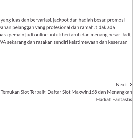
ang luas dan bervariasi, jackpot dan hadiah besar, promosi
yanan pelanggan yang profesional dan ramah, tidak ada
a pemain judi online untuk bertaruh dan menang besar. Jadi,
A sekarang dan rasakan sendiri keistimewaan dan keseruan
Next:
Temukan Slot Terbaik: Daftar Slot Maxwin168 dan Menangkan
Hadiah Fantastis