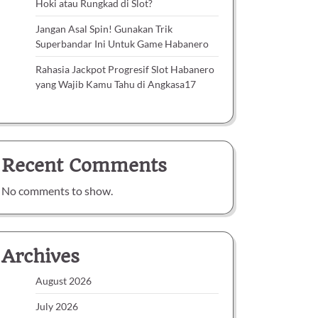
Hoki atau Rungkad di Slot?
Jangan Asal Spin! Gunakan Trik
Superbandar Ini Untuk Game Habanero
Rahasia Jackpot Progresif Slot Habanero
yang Wajib Kamu Tahu di Angkasa17
Recent Comments
No comments to show.
Archives
August 2026
July 2026