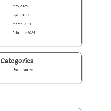
May 2024
April 2024
March 2024
February 2024
Categories
Uncategorized