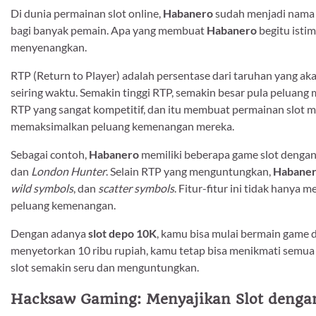
Di dunia permainan slot online,
Habanero
sudah menjadi nama y
bagi banyak pemain. Apa yang membuat
Habanero
begitu isti
menyenangkan.
RTP (Return to Player) adalah persentase dari taruhan yang 
seiring waktu. Semakin tinggi RTP, semakin besar pula pelua
RTP yang sangat kompetitif, dan itu membuat permainan slot m
memaksimalkan peluang kemenangan mereka.
Sebagai contoh,
Habanero
memiliki beberapa game slot dengan 
dan
London Hunter
. Selain RTP yang menguntungkan,
Habane
wild symbols
, dan
scatter symbols
. Fitur-fitur ini tidak hany
peluang kemenangan.
Dengan adanya
slot depo 10K
, kamu bisa mulai bermain game 
menyetorkan 10 ribu rupiah, kamu tetap bisa menikmati semua
slot semakin seru dan menguntungkan.
Hacksaw Gaming: Menyajikan Slot dengan 