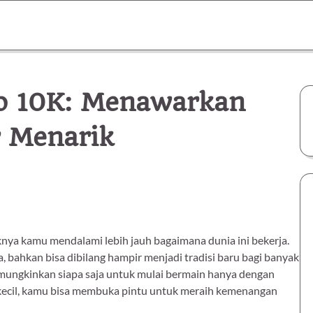
po 10K: Menawarkan
r Menarik
nya kamu mendalami lebih jauh bagaimana dunia ini bekerja.
, bahkan bisa dibilang hampir menjadi tradisi baru bagi banyak
mungkinkan siapa saja untuk mulai bermain hanya dengan
l kecil, kamu bisa membuka pintu untuk meraih kemenangan