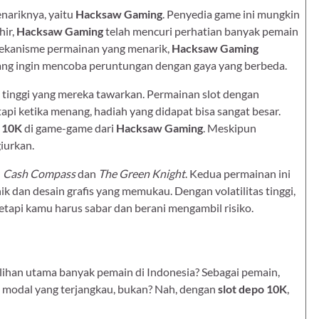
enariknya, yaitu
Hacksaw Gaming
. Penyedia game ini mungkin
hir,
Hacksaw Gaming
telah mencuri perhatian banyak pemain
 mekanisme permainan yang menarik,
Hacksaw Gaming
ng ingin mencoba peruntungan dengan gaya yang berbeda.
s tinggi yang mereka tawarkan. Permainan slot dengan
tapi ketika menang, hadiah yang didapat bisa sangat besar.
o 10K
di game-game dari
Hacksaw Gaming
. Meskipun
iurkan.
h
Cash Compass
dan
The Green Knight
. Kedua permainan ini
 dan desain grafis yang memukau. Dengan volatilitas tinggi,
api kamu harus sabar dan berani mengambil risiko.
lihan utama banyak pemain di Indonesia? Sebagai pemain,
modal yang terjangkau, bukan? Nah, dengan
slot depo 10K
,