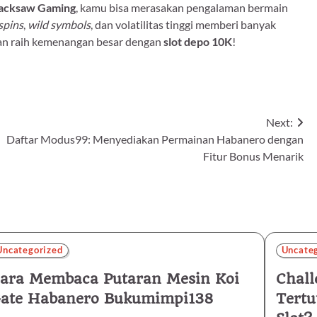
acksaw Gaming
, kamu bisa merasakan pengalaman bermain
spins
,
wild symbols
, dan volatilitas tinggi memberi banyak
dan raih kemenangan besar dengan
slot depo 10K
!
Next:
Daftar Modus99: Menyediakan Permainan Habanero dengan
Fitur Bonus Menarik
Uncategorized
Uncate
ara Membaca Putaran Mesin Koi
Chal
ate Habanero Bukumimpi138
Tertu