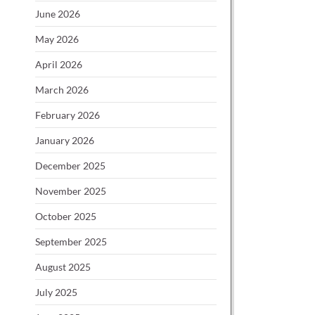
June 2026
May 2026
April 2026
March 2026
February 2026
January 2026
December 2025
November 2025
October 2025
September 2025
August 2025
July 2025