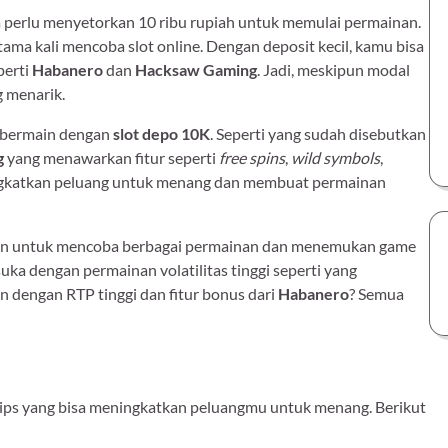
 perlu menyetorkan 10 ribu rupiah untuk memulai permainan.
ama kali mencoba slot online. Dengan deposit kecil, kamu bisa
perti
Habanero
dan
Hacksaw Gaming
. Jadi, meskipun modal
g menarik.
a bermain dengan
slot depo 10K
. Seperti yang sudah disebutkan
g
yang menawarkan fitur seperti
free spins
,
wild symbols
,
eningkatkan peluang untuk menang dan membuat permainan
in untuk mencoba berbagai permainan dan menemukan game
ka dengan permainan volatilitas tinggi seperti yang
n dengan RTP tinggi dan fitur bonus dari
Habanero
? Semua
tips yang bisa meningkatkan peluangmu untuk menang. Berikut