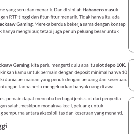
e yang seru dan menarik. Dan di sinilah
Habanero
masuk
 RTP tinggi dan fitur-fitur menarik. Tidak hanya itu, ada
acksaw Gaming
. Mereka berdua bekerja sama dengan konsep
k hanya menghibur, tetapi juga penuh peluang besar untuk
cksaw Gaming
, kita perlu mengerti dulu apa itu
slot depo 10K
.
ngkinkan kamu untuk bermain dengan deposit minimal hanya 10
uki dunia permainan yang penuh dengan peluang dan keseruan.
untungan tanpa perlu mengeluarkan banyak uang di awal.
ses, pemain dapat mencoba berbagai jenis slot dari penyedia
gan salah, meskipun modalnya kecil, peluang untuk
g sempurna antara aksesibilitas dan keseruan yang menanti.
ggi