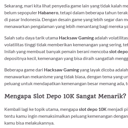
Sekarang, mari kita lihat penyedia game lain yang tidak kalah m
belum sepopuler
Habanero
, tetapi dalam beberapa tahun terak
di pasar Indonesia. Dengan desain game yang lebih segar dan
menawarkan pengalaman yang lebih menantang bagi mereka ya
Salah satu daya tarik utama
Hacksaw Gaming
adalah volatilita
volatilitas tinggi tidak memberikan kemenangan yang sering, te
Inilah yang membuat banyak pemain berani mencoba
slot dep
depositnya kecil, kemenangan yang bisa diraih sangatlah mengg
Beberapa game dari
Hacksaw Gaming
yang layak dicoba adala
menawarkan mekanisme yang tidak biasa, dengan tema yang unik
peluang untuk mendapatkan kemenangan besar memang ada, tet
Mengapa Slot Depo 10K Sangat Menarik?
Kembali lagi ke topik utama, mengapa
slot depo 10K
menjadi pi
tentu kamu ingin memaksimalkan peluang kemenangan dengan 
kamu bisa melakukannya.