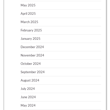
May 2025
April 2025
March 2025
February 2025
January 2025
December 2024
November 2024
October 2024
September 2024
August 2024
July 2024
June 2024
May 2024