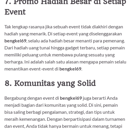
7. Promo Hadiah Besar di Setiap
Event
Tak lengkap rasanya jika sebuah event tidak diakhiri dengan
hadiah yang menarik. Di setiap event yang diselenggarakan
bengkel69
, selalu ada hadiah besar menanti para pemenang.
Dari hadiah uang tunai hingga gadget terbaru, setiap pemain
memiliki peluang untuk membawa pulang sesuatu yang
berharga. Ini adalah salah satu alasan mengapa pemain selalu
menantikan event-event di
bengkel69
.
8. Komunitas yang Solid
Bergabung dengan event di
bengkel69
juga berarti Anda
menjadi bagian dari komunitas yang solid. Di sini, pemain
bisa saling berbagi pengalaman, strategi, dan tips untuk
meraih kemenangan. Dengan berpartisipasi dalam turnamen
dan event, Anda tidak hanya bermain untuk menang, tetapi