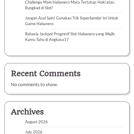
Challenge Main Habanero Mata Tertutup: Hoki atau
Rungkad di Slot?
Jangan Asal Spin! Gunakan Trik Superbandar Ini Untuk
Game Habanero
Rahasia Jackpot Progresif Slot Habanero yang Wajib
Kamu Tahu di Angkasa17
Recent Comments
No comments to show.
Archives
August 2026
July 2026