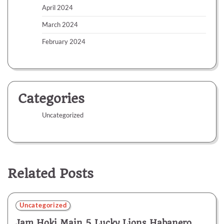
April 2024
March 2024
February 2024
Categories
Uncategorized
Related Posts
Uncategorized
Jam Hoki Main 5 Lucky Lions Habanero