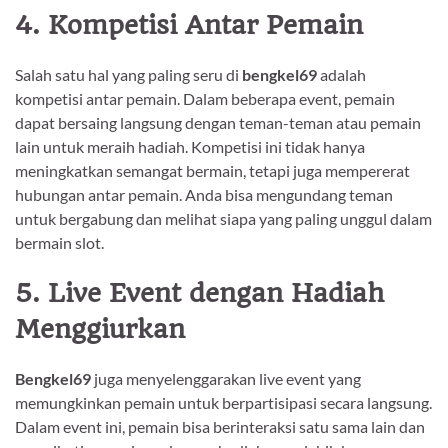
4. Kompetisi Antar Pemain
Salah satu hal yang paling seru di
bengkel69
adalah
kompetisi antar pemain. Dalam beberapa event, pemain
dapat bersaing langsung dengan teman-teman atau pemain
lain untuk meraih hadiah. Kompetisi ini tidak hanya
meningkatkan semangat bermain, tetapi juga mempererat
hubungan antar pemain. Anda bisa mengundang teman
untuk bergabung dan melihat siapa yang paling unggul dalam
bermain slot.
5. Live Event dengan Hadiah
Menggiurkan
Bengkel69
juga menyelenggarakan live event yang
memungkinkan pemain untuk berpartisipasi secara langsung.
Dalam event ini, pemain bisa berinteraksi satu sama lain dan