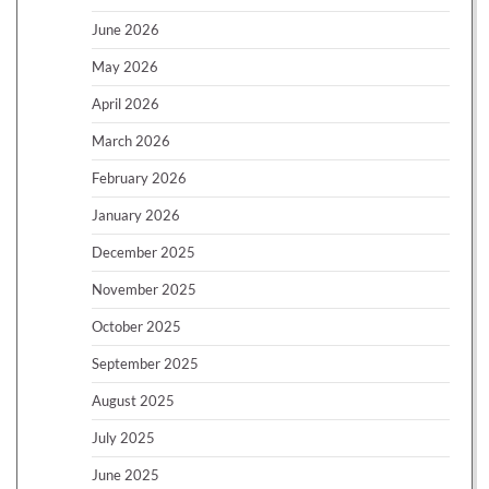
June 2026
May 2026
April 2026
March 2026
February 2026
January 2026
December 2025
November 2025
October 2025
September 2025
August 2025
July 2025
June 2025