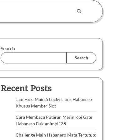
Search
Search
Recent Posts
Jam Hoki Main 5 Lucky Lions Habanero
Khusus Member Slot
Cara Membaca Putaran Mesin Koi Gate
Habanero Bukumimpi138
Challenge Main Habanero Mata Tertutup: