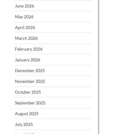
June 2026
May 2026
April 2026
March 2026
February 2026
January 2026
December 2025
November 2025
October 2025
September 2025
August 2025
July 2025