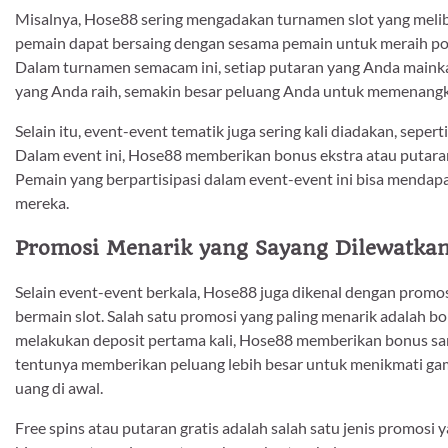
Misalnya, Hose88 sering mengadakan turnamen slot yang melib
pemain dapat bersaing dengan sesama pemain untuk meraih po
Dalam turnamen semacam ini, setiap putaran yang Anda mainka
yang Anda raih, semakin besar peluang Anda untuk memenang
Selain itu, event-event tematik juga sering kali diadakan, seper
Dalam event ini, Hose88 memberikan bonus ekstra atau putaran
Pemain yang berpartisipasi dalam event-event ini bisa mendap
mereka.
Promosi Menarik yang Sayang Dilewatka
Selain event-event berkala, Hose88 juga dikenal dengan prom
bermain slot. Salah satu promosi yang paling menarik adalah 
melakukan deposit pertama kali, Hose88 memberikan bonus sa
tentunya memberikan peluang lebih besar untuk menikmati ga
uang di awal.
Free spins atau putaran gratis adalah salah satu jenis promosi