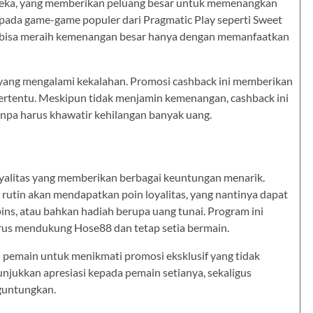
reka, yang memberikan peluang besar untuk memenangkan
 pada game-game populer dari Pragmatic Play seperti Sweet
 bisa meraih kemenangan besar hanya dengan memanfaatkan
 yang mengalami kekalahan. Promosi cashback ini memberikan
tertentu. Meskipun tidak menjamin kemenangan, cashback ini
pa harus khawatir kehilangan banyak uang.
oyalitas yang memberikan berbagai keuntungan menarik.
 rutin akan mendapatkan poin loyalitas, yang nantinya dapat
pins, atau bahkan hadiah berupa uang tunai. Program ini
us mendukung Hose88 dan tetap setia bermain.
 pemain untuk menikmati promosi eksklusif yang tidak
njukkan apresiasi kepada pemain setianya, sekaligus
guntungkan.