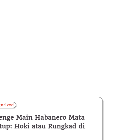
gorized
lenge Main Habanero Mata
tup: Hoki atau Rungkad di