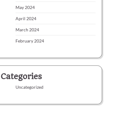
May 2024
April 2024
March 2024
February 2024
Categories
Uncategorized