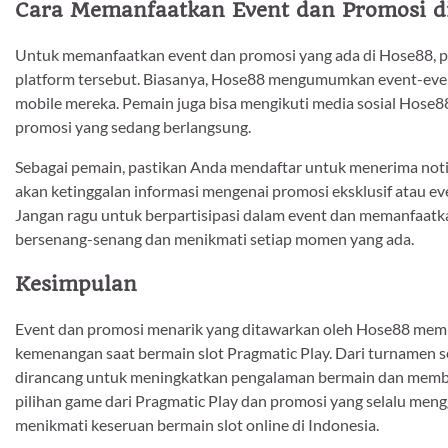
Cara Memanfaatkan Event dan Promosi d
Untuk memanfaatkan event dan promosi yang ada di Hose88, pe
platform tersebut. Biasanya, Hose88 mengumumkan event-event
mobile mereka. Pemain juga bisa mengikuti media sosial Hose
promosi yang sedang berlangsung.
Sebagai pemain, pastikan Anda mendaftar untuk menerima notif
akan ketinggalan informasi mengenai promosi eksklusif atau 
Jangan ragu untuk berpartisipasi dalam event dan memanfaatka
bersenang-senang dan menikmati setiap momen yang ada.
Kesimpulan
Event dan promosi menarik yang ditawarkan oleh Hose88 memb
kemenangan saat bermain slot Pragmatic Play. Dari turnamen se
dirancang untuk meningkatkan pengalaman bermain dan memberi
pilihan game dari Pragmatic Play dan promosi yang selalu meng
menikmati keseruan bermain slot online di Indonesia.