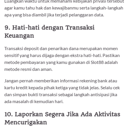
Luangkan waktu untuk memahami kebijakan privasi tersebut
agar kamu tahu hak dan kewajibanmu serta langkah-langkah
apa yang bisa diambil jika terjadi pelanggaran data.
9. Hati-hati dengan Transaksi
Keuangan
Transaksi deposit dan penarikan dana merupakan momen
sensitif yang harus dijaga dengan ekstra hati-hati. Pastikan
metode pembayaran yang kamu gunakan di Slot88 adalah
metode resmi dan aman.
Jangan pernah memberikan informasi rekening bank atau
kartu kredit kepada pihak ketiga yang tidak jelas. Selalu cek
dan simpan bukti transaksi sebagai langkah antisipasi jika
ada masalah di kemudian hari.
10. Laporkan Segera Jika Ada Aktivitas
Mencurigakan