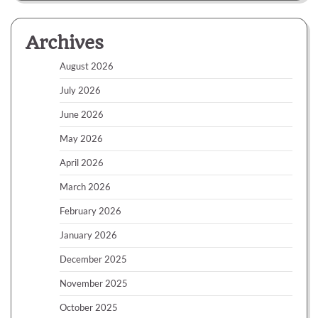
Archives
August 2026
July 2026
June 2026
May 2026
April 2026
March 2026
February 2026
January 2026
December 2025
November 2025
October 2025