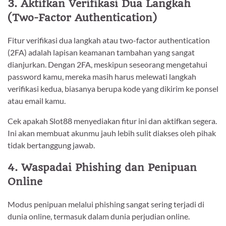
3. Aktifkan Verifikasi Dua Langkah
(Two-Factor Authentication)
Fitur verifikasi dua langkah atau two-factor authentication
(2FA) adalah lapisan keamanan tambahan yang sangat
dianjurkan. Dengan 2FA, meskipun seseorang mengetahui
password kamu, mereka masih harus melewati langkah
verifikasi kedua, biasanya berupa kode yang dikirim ke ponsel
atau email kamu.
Cek apakah Slot88 menyediakan fitur ini dan aktifkan segera.
Ini akan membuat akunmu jauh lebih sulit diakses oleh pihak
tidak bertanggung jawab.
4. Waspadai Phishing dan Penipuan
Online
Modus penipuan melalui phishing sangat sering terjadi di
dunia online, termasuk dalam dunia perjudian online.