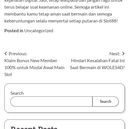
terus belajar soal keamanan online. Semoga artikel ini
membantu kamu tetap aman saat bermain dan semoga
keberuntungan selalu menyertai setiap putaran di Slot88!
Posted in
Uncategorized
Post
Previous:
Next:
Klaim Bonus New Member
Hindari Kesalahan Fatal Ini
navigation
100% untuk Modal Awal Main
Saat Bermain di WOLES4D!
Slot
Search
Search