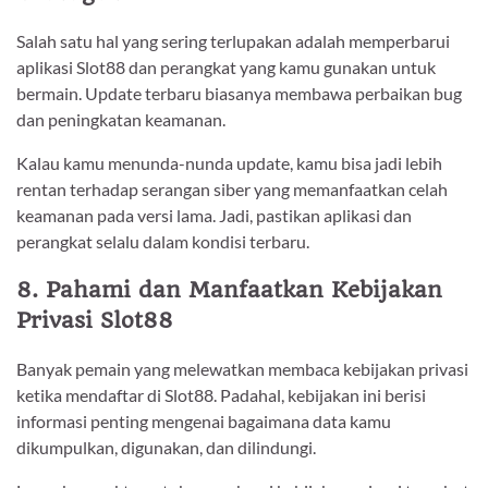
Salah satu hal yang sering terlupakan adalah memperbarui
aplikasi Slot88 dan perangkat yang kamu gunakan untuk
bermain. Update terbaru biasanya membawa perbaikan bug
dan peningkatan keamanan.
Kalau kamu menunda-nunda update, kamu bisa jadi lebih
rentan terhadap serangan siber yang memanfaatkan celah
keamanan pada versi lama. Jadi, pastikan aplikasi dan
perangkat selalu dalam kondisi terbaru.
8. Pahami dan Manfaatkan Kebijakan
Privasi Slot88
Banyak pemain yang melewatkan membaca kebijakan privasi
ketika mendaftar di Slot88. Padahal, kebijakan ini berisi
informasi penting mengenai bagaimana data kamu
dikumpulkan, digunakan, dan dilindungi.