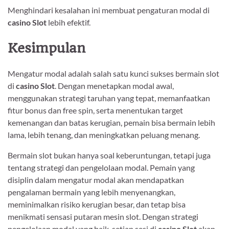
Menghindari kesalahan ini membuat pengaturan modal di
casino Slot
lebih efektif.
Kesimpulan
Mengatur modal adalah salah satu kunci sukses bermain slot
di
casino Slot
. Dengan menetapkan modal awal,
menggunakan strategi taruhan yang tepat, memanfaatkan
fitur bonus dan free spin, serta menentukan target
kemenangan dan batas kerugian, pemain bisa bermain lebih
lama, lebih tenang, dan meningkatkan peluang menang.
Bermain slot bukan hanya soal keberuntungan, tetapi juga
tentang strategi dan pengelolaan modal. Pemain yang
disiplin dalam mengatur modal akan mendapatkan
pengalaman bermain yang lebih menyenangkan,
meminimalkan risiko kerugian besar, dan tetap bisa
menikmati sensasi putaran mesin slot. Dengan strategi
pengelolaan modal yang baik, setiap sesi di
casino Slot
akan