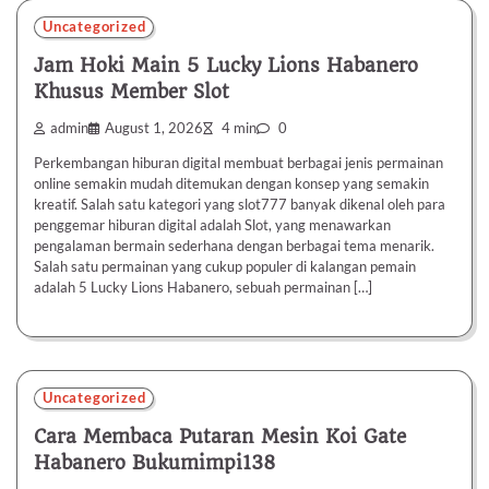
Uncategorized
Jam Hoki Main 5 Lucky Lions Habanero
Khusus Member Slot
admin
August 1, 2026
4 min
0
Perkembangan hiburan digital membuat berbagai jenis permainan
online semakin mudah ditemukan dengan konsep yang semakin
kreatif. Salah satu kategori yang slot777 banyak dikenal oleh para
penggemar hiburan digital adalah Slot, yang menawarkan
pengalaman bermain sederhana dengan berbagai tema menarik.
Salah satu permainan yang cukup populer di kalangan pemain
adalah 5 Lucky Lions Habanero, sebuah permainan […]
Uncategorized
Cara Membaca Putaran Mesin Koi Gate
Habanero Bukumimpi138