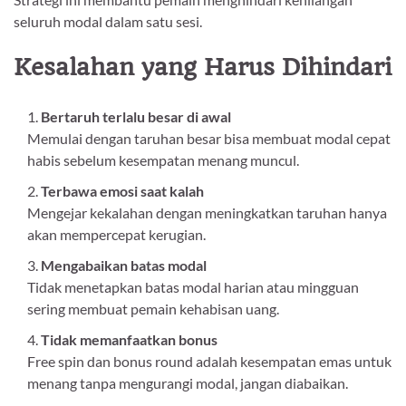
seluruh modal dalam satu sesi.
Kesalahan yang Harus Dihindari
Bertaruh terlalu besar di awal
Memulai dengan taruhan besar bisa membuat modal cepat
habis sebelum kesempatan menang muncul.
Terbawa emosi saat kalah
Mengejar kekalahan dengan meningkatkan taruhan hanya
akan mempercepat kerugian.
Mengabaikan batas modal
Tidak menetapkan batas modal harian atau mingguan
sering membuat pemain kehabisan uang.
Tidak memanfaatkan bonus
Free spin dan bonus round adalah kesempatan emas untuk
menang tanpa mengurangi modal, jangan diabaikan.