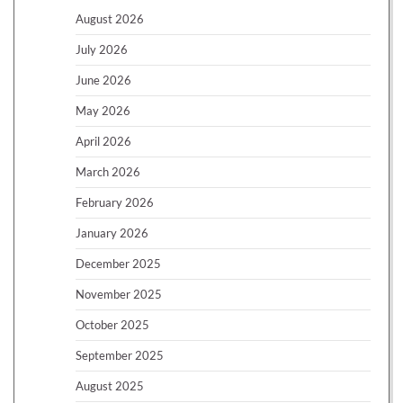
August 2026
July 2026
June 2026
May 2026
April 2026
March 2026
February 2026
January 2026
December 2025
November 2025
October 2025
September 2025
August 2025