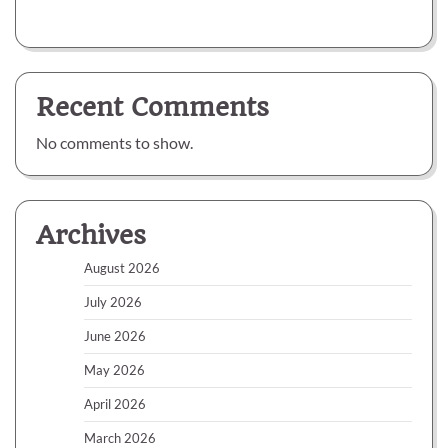
Recent Comments
No comments to show.
Archives
August 2026
July 2026
June 2026
May 2026
April 2026
March 2026