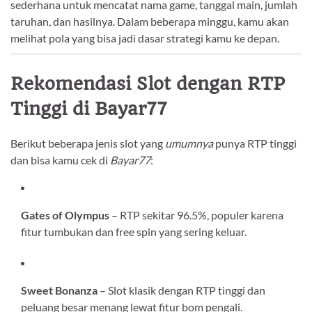
sederhana untuk mencatat nama game, tanggal main, jumlah
taruhan, dan hasilnya. Dalam beberapa minggu, kamu akan
melihat pola yang bisa jadi dasar strategi kamu ke depan.
Rekomendasi Slot dengan RTP
Tinggi di Bayar77
Berikut beberapa jenis slot yang
umumnya
punya RTP tinggi
dan bisa kamu cek di
Bayar77
:
Gates of Olympus
– RTP sekitar 96.5%, populer karena
fitur tumbukan dan free spin yang sering keluar.
Sweet Bonanza
– Slot klasik dengan RTP tinggi dan
peluang besar menang lewat fitur bom pengali.