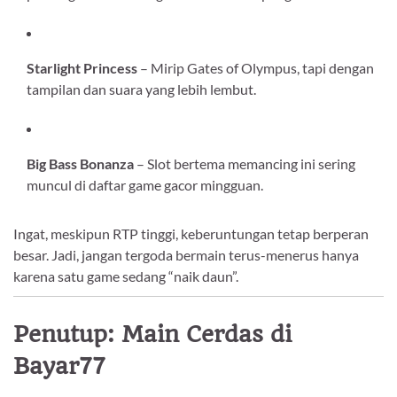
Starlight Princess
– Mirip Gates of Olympus, tapi dengan
tampilan dan suara yang lebih lembut.
Big Bass Bonanza
– Slot bertema memancing ini sering
muncul di daftar game gacor mingguan.
Ingat, meskipun RTP tinggi, keberuntungan tetap berperan
besar. Jadi, jangan tergoda bermain terus-menerus hanya
karena satu game sedang “naik daun”.
Penutup: Main Cerdas di
Bayar77