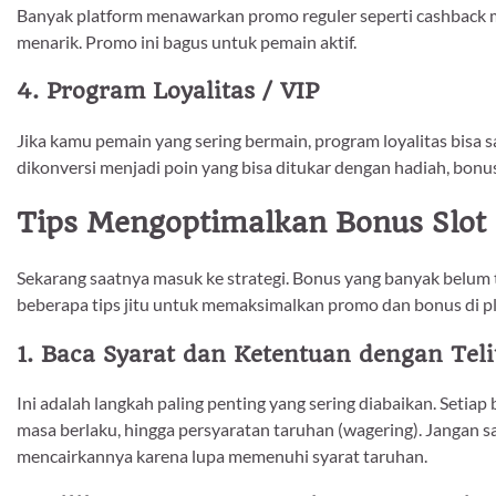
Banyak platform menawarkan promo reguler seperti cashback m
menarik. Promo ini bagus untuk pemain aktif.
4.
Program Loyalitas / VIP
Jika kamu pemain yang sering bermain, program loyalitas bisa
dikonversi menjadi poin yang bisa ditukar dengan hadiah, bonus
Tips Mengoptimalkan Bonus Slot
Sekarang saatnya masuk ke strategi. Bonus yang banyak belum t
beberapa tips jitu untuk memaksimalkan promo dan bonus di pl
1.
Baca Syarat dan Ketentuan dengan Teli
Ini adalah langkah paling penting yang sering diabaikan. Setia
masa berlaku, hingga persyaratan taruhan (wagering). Jangan s
mencairkannya karena lupa memenuhi syarat taruhan.