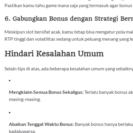
Pastikan kamu tahu game mana saja yang termasuk agar bonus 
6.
Gabungkan Bonus dengan Strategi Ber
Meskipun slot bersifat acak, kamu tetap bisa mengatur pola ma
RTP tinggi dan volatilitas sedang untuk peluang menang yang leb
Hindari Kesalahan Umum
Selain tips di atas, ada beberapa kesalahan umum yang sebaikn
Mengklaim Semua Bonus Sekaligus:
Terlalu banyak bonus ak
masing-masing.
Abaikan Tenggat Waktu Bonus:
Banyak bonus hanya berlaku
kadaluwarsa.