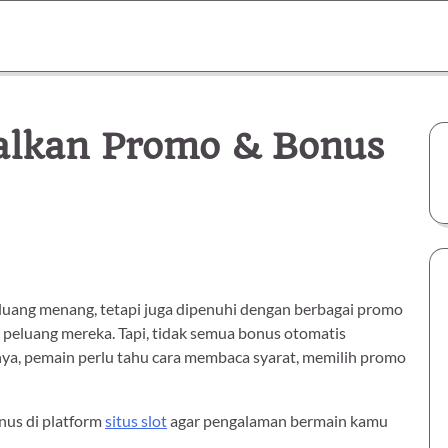
lkan Promo & Bonus
luang menang, tetapi juga dipenuhi dengan berbagai promo
peluang mereka. Tapi, tidak semua bonus otomatis
, pemain perlu tahu cara membaca syarat, memilih promo
nus di platform
situs slot
agar pengalaman bermain kamu