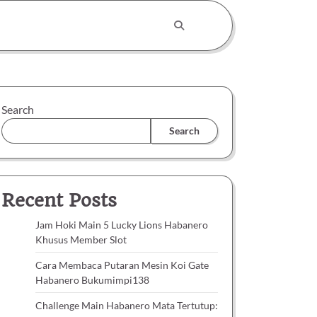
Search
Search
Recent Posts
Jam Hoki Main 5 Lucky Lions Habanero
Khusus Member Slot
Cara Membaca Putaran Mesin Koi Gate
Habanero Bukumimpi138
Challenge Main Habanero Mata Tertutup: