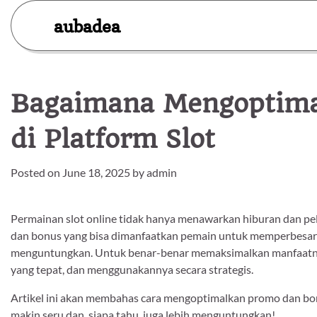
Skip
aubadea
to
content
Bagaimana Mengoptima
di Platform Slot
Posted on
June 18, 2025
by
admin
Permainan slot online tidak hanya menawarkan hiburan dan pe
dan bonus yang bisa dimanfaatkan pemain untuk memperbesar 
menguntungkan. Untuk benar-benar memaksimalkan manfaatnya
yang tepat, dan menggunakannya secara strategis.
Artikel ini akan membahas cara mengoptimalkan promo dan bo
makin seru dan, siapa tahu, juga lebih menguntungkan!