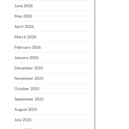
June 2026
May 2026
April 2026
March 2026
February 2026
January 2026
December 2025
November 2025
October 2025
September 2025
August 2025
July 2025