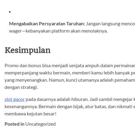
Mengabaikan Persyaratan Taruhan:
Jangan langsung menco
wager—kebanyakan platform akan menolaknya.
Kesimpulan
Promo dan bonus bisa menjadi senjata ampuh dalam permainan 
memperpanjang waktu bermain, memberi kamu lebih banyak pe
yang menyenangkan. Namun, kunci utamanya adalah pemahaman: 
dengan strategi.
slot gacor
pada dasarnya adalah hiburan. Jadi sambil mengeja
kesenangannya. Bermain dengan bijak, atur batas, dan nikmati 
membawa kejutan besar!
Posted in
Uncategorized