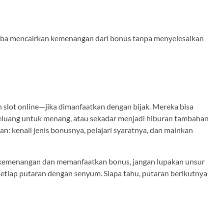
ba mencairkan kemenangan dari bonus tanpa menyelesaikan
slot online—jika dimanfaatkan dengan bijak. Mereka bisa
luang untuk menang, atau sekadar menjadi hiburan tambahan
kenali jenis bonusnya, pelajari syaratnya, dan mainkan
r kemenangan dan memanfaatkan bonus, jangan lupakan unsur
setiap putaran dengan senyum. Siapa tahu, putaran berikutnya