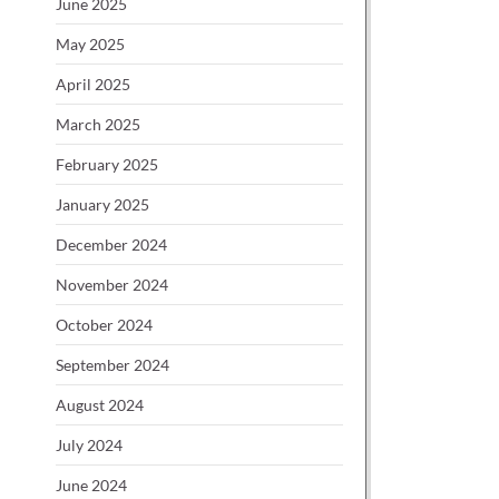
June 2025
May 2025
April 2025
March 2025
February 2025
January 2025
December 2024
November 2024
October 2024
September 2024
August 2024
July 2024
June 2024