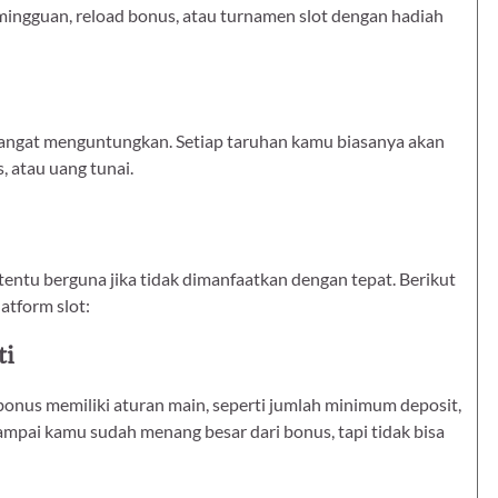
ingguan, reload bonus, atau turnamen slot dengan hadiah
 sangat menguntungkan. Setiap taruhan kamu biasanya akan
, atau uang tunai.
entu berguna jika tidak dimanfaatkan dengan tepat. Berikut
atform slot:
ti
p bonus memiliki aturan main, seperti jumlah minimum deposit,
ampai kamu sudah menang besar dari bonus, tapi tidak bisa