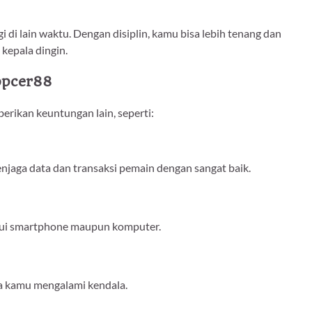
i di lain waktu. Dengan disiplin, kamu bisa lebih tenang dan
epala dingin.
opcer88
erikan keuntungan lain, seperti:
jaga data dan transaksi pemain dengan sangat baik.
alui smartphone maupun komputer.
a kamu mengalami kendala.