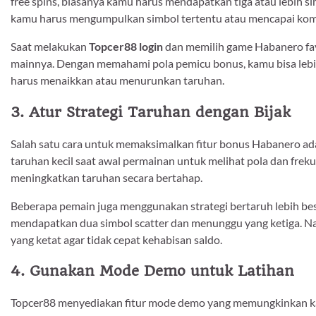
free spins, biasanya kamu harus mendapatkan tiga atau lebih sim
kamu harus mengumpulkan simbol tertentu atau mencapai kombi
Saat melakukan
Topcer88 login
dan memilih game Habanero fa
mainnya. Dengan memahami pola pemicu bonus, kamu bisa lebi
harus menaikkan atau menurunkan taruhan.
3. Atur Strategi Taruhan dengan Bijak
Salah satu cara untuk memaksimalkan fitur bonus Habanero ad
taruhan kecil saat awal permainan untuk melihat pola dan frek
meningkatkan taruhan secara bertahap.
Beberapa pemain juga menggunakan strategi bertaruh lebih bes
mendapatkan dua simbol scatter dan menunggu yang ketiga. Nam
yang ketat agar tidak cepat kehabisan saldo.
4. Gunakan Mode Demo untuk Latihan
Topcer88 menyediakan fitur mode demo yang memungkinkan 