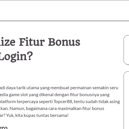
ze Fitur Bonus
Login?
njadi daya tarik utama yang membuat permainan semakin seru
dia game slot yang dikenal dengan fitur bonusnya yang
latform terpercaya seperti Topcer88, tentu sudah tidak asing
tkan. Namun, bagaimana cara maximalkan fitur bonus
? Yuk, kita kupas tuntas bersama!
ero