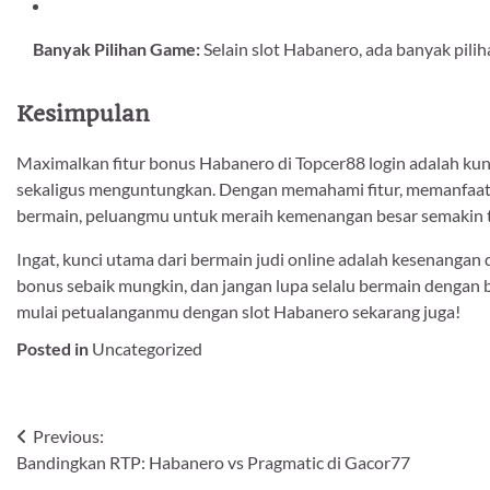
Banyak Pilihan Game:
Selain slot Habanero, ada banyak pilih
Kesimpulan
Maximalkan fitur bonus Habanero di Topcer88 login adalah ku
sekaligus menguntungkan. Dengan memahami fitur, memanfaatka
bermain, peluangmu untuk meraih kemenangan besar semakin t
Ingat, kunci utama dari bermain judi online adalah kesenangan 
bonus sebaik mungkin, dan jangan lupa selalu bermain dengan bi
mulai petualanganmu dengan slot Habanero sekarang juga!
Posted in
Uncategorized
Post
Previous:
Bandingkan RTP: Habanero vs Pragmatic di Gacor77
navigation