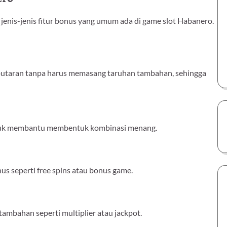
enis-jenis fitur bonus yang umum ada di game slot Habanero.
putaran tanpa harus memasang taruhan tambahan, sehingga
untuk membantu membentuk kombinasi menang.
us seperti free spins atau bonus game.
ambahan seperti multiplier atau jackpot.