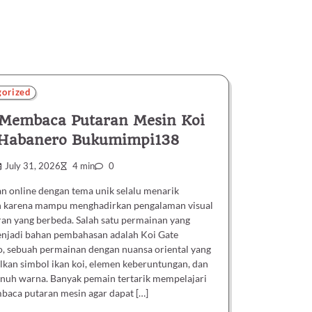
gorized
 Membaca Putaran Mesin Koi
 Habanero Bukumimpi138
July 31, 2026
4 min
0
n online dengan tema unik selalu menarik
n karena mampu menghadirkan pengalaman visual
an yang berbeda. Salah satu permainan yang
enjadi bahan pembahasan adalah Koi Gate
, sebuah permainan dengan nuansa oriental yang
kan simbol ikan koi, elemen keberuntungan, dan
enuh warna. Banyak pemain tertarik mempelajari
baca putaran mesin agar dapat […]