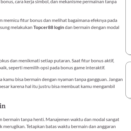
r bonus, cara kerja simbol, dan mekanisme permainan tanpa
 memicu fitur bonus dan melihat bagaimana efeknya pada
ngsung melakukan
Topcer88 login
dan bermain dengan modal
us dan menikmati setiap putaran. Saat fitur bonus aktif,
k, seperti memilih opsi pada bonus game interaktif.
a kamu bisa bermain dengan nyaman tanpa gangguan. Jangan
esar karena hal itu justru bisa membuat kamu mengambil
in
an bermain tanpa henti. Manajemen waktu dan modal sangat
k merugikan. Tetapkan batas waktu bermain dan anggaran