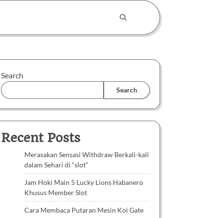
Search
Search
Recent Posts
Merasakan Sensasi Withdraw Berkali-kali
dalam Sehari di “slot”
Jam Hoki Main 5 Lucky Lions Habanero
Khusus Member Slot
Cara Membaca Putaran Mesin Koi Gate