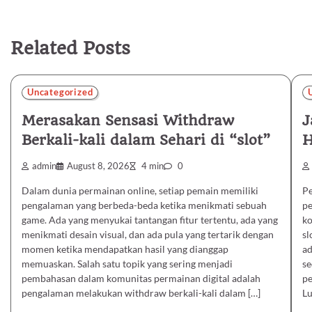
Related Posts
Uncategorized
Merasakan Sensasi Withdraw
J
Berkali-kali dalam Sehari di “slot”
H
admin
August 8, 2026
4 min
0
Dalam dunia permainan online, setiap pemain memiliki
Pe
pengalaman yang berbeda-beda ketika menikmati sebuah
p
game. Ada yang menyukai tantangan fitur tertentu, ada yang
ko
menikmati desain visual, dan ada pula yang tertarik dengan
sl
momen ketika mendapatkan hasil yang dianggap
ad
memuaskan. Salah satu topik yang sering menjadi
se
pembahasan dalam komunitas permainan digital adalah
pe
pengalaman melakukan withdraw berkali-kali dalam […]
Lu