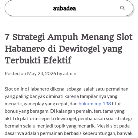
Skip
aubadea
to
content
7 Strategi Ampuh Menang Slot
Habanero di Dewitogel yang
Terbukti Efektif
Posted on
May 23, 2026
by
admin
Slot online Habanero dikenal sebagai salah satu permainan
yang paling banyak diminati karena tampilannya yang
menarik, gameplay yang cepat, dan
bukumimpi138
fitur
bonus yang beragam. Di kalangan pemain, terutama yang
aktif di platform seperti dewitogel, pembahasan soal strategi
bermain selalu menjadi topik yang menarik. Meski slot pada
dasarnya adalah permainan berbasis keberuntungan, banyak