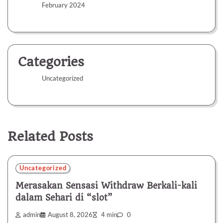
February 2024
Categories
Uncategorized
Related Posts
Uncategorized
Merasakan Sensasi Withdraw Berkali-kali
dalam Sehari di “slot”
admin
August 8, 2026
4 min
0