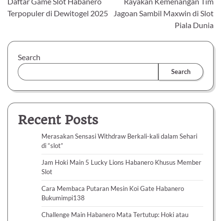
Daftar Game Slot Habanero
Rayakan Kemenangan Tim
navigation
Terpopuler di Dewitogel 2025
Jagoan Sambil Maxwin di Slot
Piala Dunia
Search
Search
Recent Posts
Merasakan Sensasi Withdraw Berkali-kali dalam Sehari
di “slot”
Jam Hoki Main 5 Lucky Lions Habanero Khusus Member
Slot
Cara Membaca Putaran Mesin Koi Gate Habanero
Bukumimpi138
Challenge Main Habanero Mata Tertutup: Hoki atau