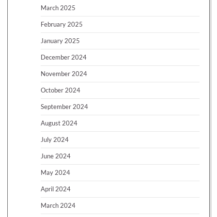
March 2025
February 2025
January 2025
December 2024
November 2024
October 2024
September 2024
August 2024
July 2024
June 2024
May 2024
April 2024
March 2024