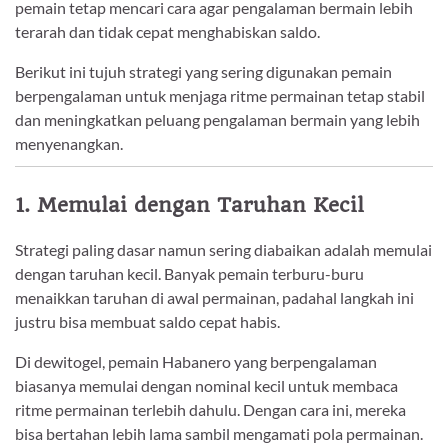
pemain tetap mencari cara agar pengalaman bermain lebih
terarah dan tidak cepat menghabiskan saldo.
Berikut ini tujuh strategi yang sering digunakan pemain
berpengalaman untuk menjaga ritme permainan tetap stabil
dan meningkatkan peluang pengalaman bermain yang lebih
menyenangkan.
1. Memulai dengan Taruhan Kecil
Strategi paling dasar namun sering diabaikan adalah memulai
dengan taruhan kecil. Banyak pemain terburu-buru
menaikkan taruhan di awal permainan, padahal langkah ini
justru bisa membuat saldo cepat habis.
Di dewitogel, pemain Habanero yang berpengalaman
biasanya memulai dengan nominal kecil untuk membaca
ritme permainan terlebih dahulu. Dengan cara ini, mereka
bisa bertahan lebih lama sambil mengamati pola permainan.